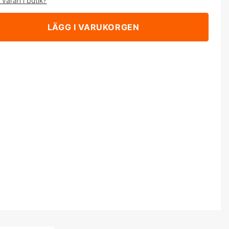
 varan i butik?
LÄGG I VARUKORGEN