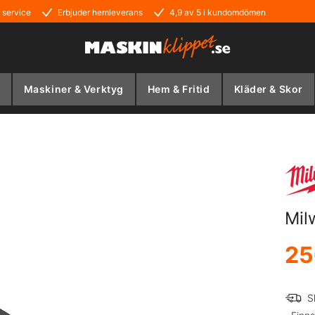
 service
Erbjuder hemleverans
4,9 av 5 i kundomdömen
Maskiner & Verktyg
Hem & Fritid
Kläder & Skor
Mil
25
S