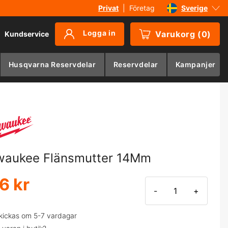
Privat
|
Företag
Sverige
Danmark
Logga in
Varukorg
(
0
)
Kundservice
Suomi
Norge
Husqvarna Reservdelar
Reservdelar
Kampanjer
Deutschland
waukee Flänsmutter 14Mm
6 kr
-
+
kickas om 5-7 vardagar