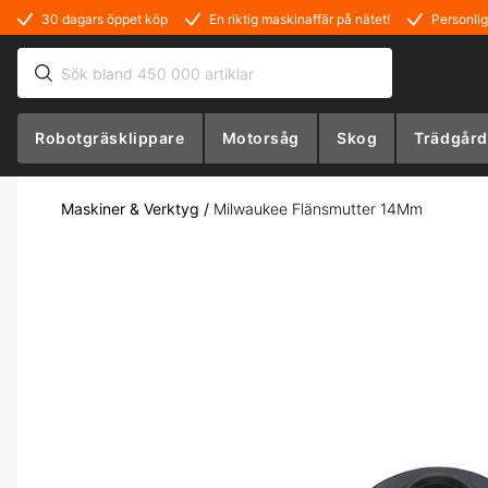
30 dagars öppet köp
En riktig maskinaffär på nätet!
Personlig
Robotgräsklippare
Motorsåg
Skog
Trädgård
Maskiner & Verktyg
/
Milwaukee Flänsmutter 14Mm