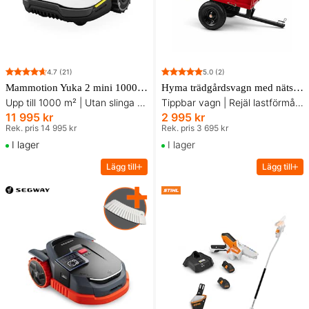
4.7
(21)
5.0
(2)
Mammotion Yuka 2 mini 1000 Robotgräsklippare - 24-pack knivar på köpet!
Hyma trädgårdsvagn med nätsidor
Upp till 1000 m² | Utan slinga | 360° LiDAR + AI-vision
Tippbar vagn | Rejäl lastförmåga | Populärt val!
11 995 kr
2 995 kr
Rek. pris 14 995 kr
Rek. pris 3 695 kr
I lager
I lager
Lägg till
Lägg till