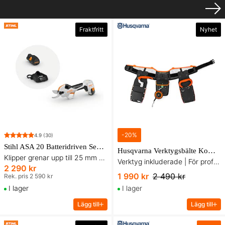
Fraktfritt
Nyhet
-
20
%
4.9
(30)
Stihl ASA 20 Batteridriven Sekatör inkl. Batteri och Laddare
Husqvarna Verktygsbälte Komplett
Klipper grenar upp till 25 mm med minimal ansträngning
Verktyg inkluderade | För proffs och deltidsanvändare
2 290 kr
1 990 kr
2 490 kr
Rek. pris 2 590 kr
I lager
I lager
Lägg till
Lägg till