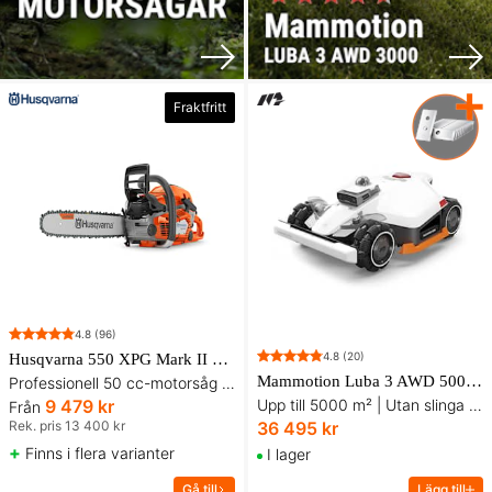
Fraktfritt
4.8
(96)
4.8
(20)
Husqvarna 550 XPG Mark II Motorsåg 15''
Mammotion Luba 3 AWD 5000 Robotgräsklippare - 24-pack knivar på köpet!
Professionell 50 cc-motorsåg med handtags- och förgasarvärme
9 479 kr
Upp till 5000 m² | Utan slinga | Tri-Fusion-navigering
Från
Rek. pris 13 400 kr
36 495 kr
+
Finns i flera varianter
I lager
Gå till
Lägg till