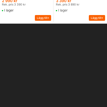
2 990 kr
3 390 kr
Rek. pris 3 390 kr
Rek. pris 3 890 kr
I lager
I lager
Lägg till
Lägg till