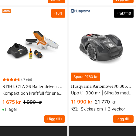
-
16
%
Fraktfritt
Spara
9780 kr
4.7
(69)
Husqvarna Automower® 305E NERA Robotgräsklippare
STIHL GTA 26 Batteridriven Grensåg inkl. batteri och laddare
Upp till 900 m² | Slinglös med Wi-Fi | EdgeCut-kantklippning
Kompakt och kraftfull för snabb beskärning
11 990 kr
21 770 kr
1 675 kr
1 990 kr
Skickas om 1-2 veckor
I lager
Lägg till
Lägg till