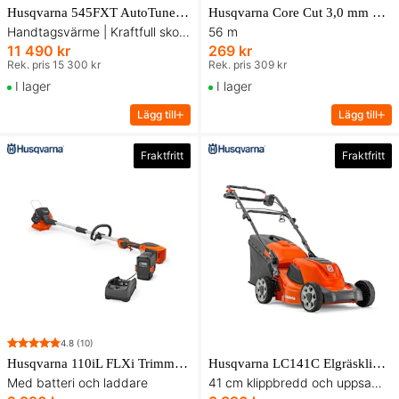
Husqvarna 545FXT AutoTune™ Skogsröjsåg
Husqvarna Core Cut 3,0 mm 56 m Trimmerlina
Handtagsvärme | Kraftfull skogsröjare
56 m
11 490 kr
269 kr
Rek. pris 15 300 kr
Rek. pris 309 kr
I lager
I lager
Lägg till
Lägg till
Fraktfritt
Fraktfritt
4.8
(10)
Husqvarna 110iL FLXi Trimmer Komplett med batteri och laddare
Husqvarna LC141C Elgräsklippare
Med batteri och laddare
41 cm klippbredd och uppsamlare