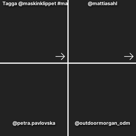
Tagga @maskinklippet #maskinklippet i dina kanaler!
@mattiasahl
@petra.pavlovska
@outdoormorgan_odm