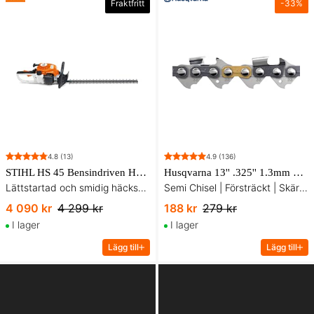
Fraktfritt
-
33
%
4.8
(13)
4.9
(136)
STIHL HS 45 Bensindriven Häcksax 60 cm
Husqvarna 13'' .325'' 1.3mm 56dl X-Cut Sågkedja
Lättstartad och smidig häcksax för häckar och buskar i villaträdgården.
Semi Chisel | Försträckt | Skärpa direkt
4 090 kr
4 299 kr
188 kr
279 kr
I lager
I lager
Lägg till
Lägg till