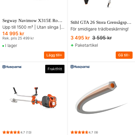
Segway Navimow X315E Robotgräsklippare - Premium maskin till fyndpris!
Stihl GTA 26 Stora Grensågspaketet
Upp till 1500 m² | Utan slinga | Med AI Assist Mapping
För smidigare trädbeskärning!
14 995 kr
3 495 kr
3 595 kr
Rek. pris 25 499 kr
+
Paketartikel
I lager
Lägg till
Gå till
Fraktfritt
4.7
(13)
4.7
(9)