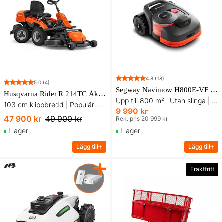
4.8
(18)
5.0
(4)
Segway Navimow H800E-VF Robotgräsklippare - 12-pack knivar på köpet!
Husqvarna Rider R 214TC Åkgräsklippare - inkl. 103 cm klippaggregat
Upp till 800 m² | Utan slinga | Med systematisk klippning
103 cm klippbredd | Populär modell
9 990 kr
47 900 kr
49 900 kr
Rek. pris 20 999 kr
I lager
I lager
Lägg till
Lägg till
Fraktfritt