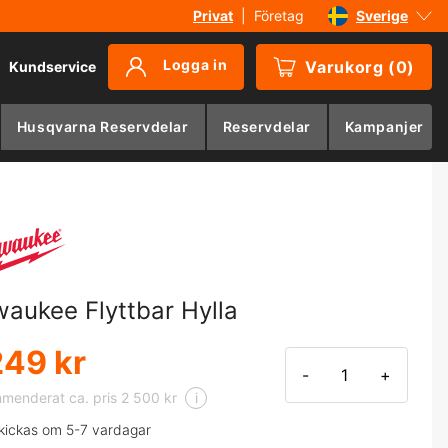
Privat
|
Företag
Sverige
Danmark
Logga in
Varukorg
(
0
)
Kundservice
Suomi
Norge
Husqvarna Reservdelar
Reservdelar
Kampanjer
Deutschland
waukee Flyttbar Hylla
249 kr
-
+
menderat ca. pris 2 500 kr
i
kickas om 5-7 vardagar