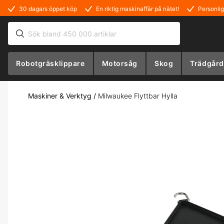
30 dagars öppet köp
En riktig maskinaffär på nätet!
Personlig
Robotgräsklippare
Motorsåg
Skog
Trädgård
Maskiner & Verktyg
/
Milwaukee Flyttbar Hylla