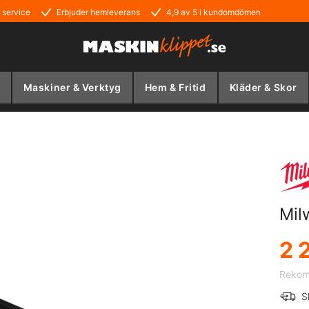
 service
Erbjuder hemleverans
4,9 av 5 i kundomdömen
Maskiner & Verktyg
Hem & Fritid
Kläder & Skor
Mil
2 
Rekom
S