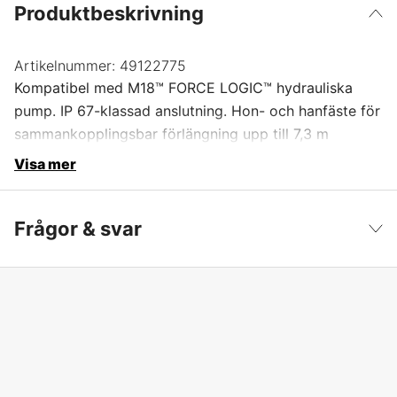
Produktbeskrivning
Artikelnummer:
49122775
Kompatibel med M18™ FORCE LOGIC™ hydrauliska
pump. IP 67-klassad anslutning. Hon- och hanfäste för
sammankopplingsbar förlängning upp till 7,3 m
Visa mer
Frågor & svar