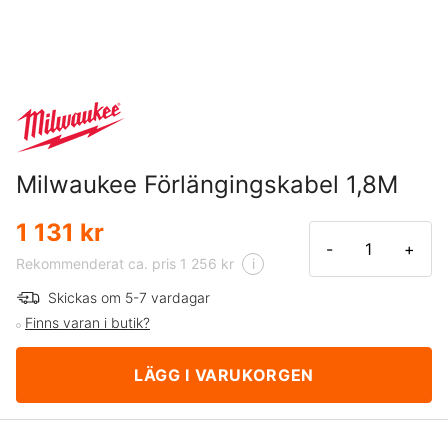
Milwaukee Förlängingskabel 1,8M
1 131 kr
-
+
Rekommenderat ca. pris 1 256 kr
i
Skickas om 5-7 vardagar
Finns varan i butik?
LÄGG I VARUKORGEN