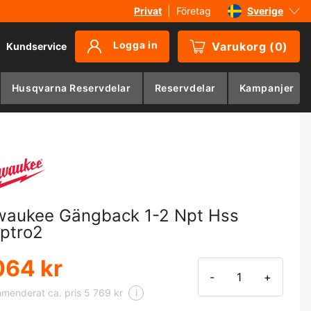
Privat
|
Företag
Sverige
Danmark
Logga in
Varukorg
(
0
)
Kundservice
Suomi
Norge
Husqvarna Reservdelar
Reservdelar
Kampanjer
Deutschland
waukee Gängback 1-2 Npt Hss
ptro2
064 kr
-
+
menderat ca. pris 5 769 kr
i