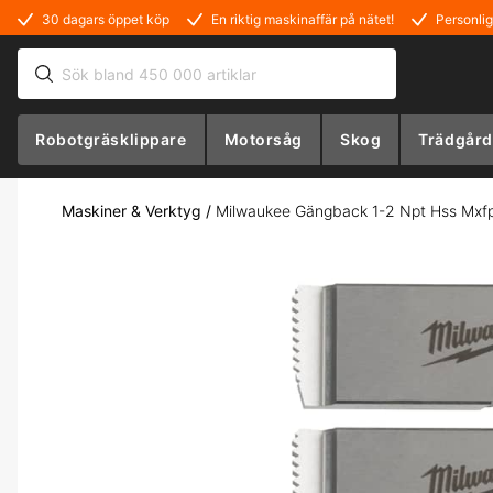
30 dagars öppet köp
En riktig maskinaffär på nätet!
Personlig
Robotgräsklippare
Motorsåg
Skog
Trädgård
Maskiner & Verktyg
/
Milwaukee Gängback 1-2 Npt Hss Mxf