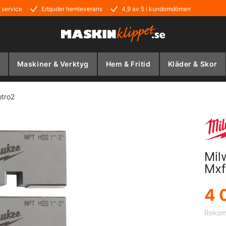
 service
Erbjuder hemleverans
4,9 av 5 i kundomdömen
Maskiner & Verktyg
Hem & Fritid
Kläder & Skor
ptro2
Mil
Mxf
4 
Rekom