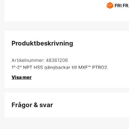
FRI F
Produktbeskrivning
Artikelnummer:
48361206
1"-2" NPT HSS gängbackar till MXF™ PTRO2.
Visa mer
Frågor & svar