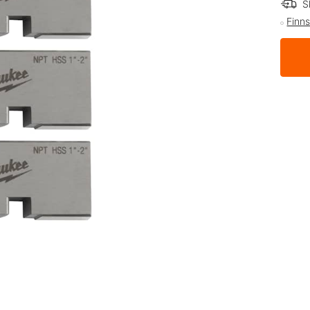
S
Finns