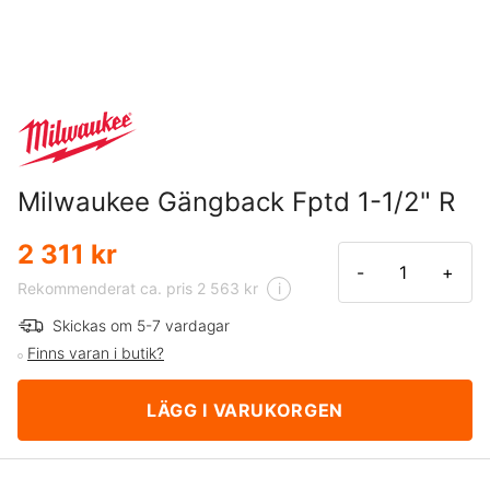
Milwaukee Gängback Fptd 1-1/2" R
2 311 kr
-
+
Rekommenderat ca. pris 2 563 kr
i
Skickas om 5-7 vardagar
Finns varan i butik?
LÄGG I VARUKORGEN