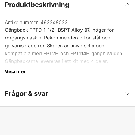
Produktbeskrivning
Artikelnummer:
4932480231
Gängback FPTD 1-1/2" BSPT Alloy (R) höger för
rörgängsmaskin. Rekommenderad för stål och
galvaniserade rör. Skären är universella och
kompatibla med FPT2H och FPT114H gänghuvuden.
Gängbackarna levereras i ett kit med 4 delar.
Visa mer
Frågor & svar