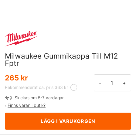
Milwaukee Gummikappa Till M12
Fptr
265 kr
-
+
Rekommenderat ca. pris 363 kr
i
Skickas om 5-7 vardagar
Finns varan i butik?
LÄGG I VARUKORGEN