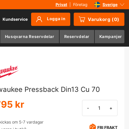
Privat
|
Företag
Sverige
Danmark
Logga in
Varukorg
(
0
)
Kundservice
Suomi
Norge
Husqvarna Reservdelar
Reservdelar
Kampanjer
Deutschland
waukee Pressback Din13 Cu 70
795 kr
-
+
kickas om 5-7 vardagar
FRI FRAKT