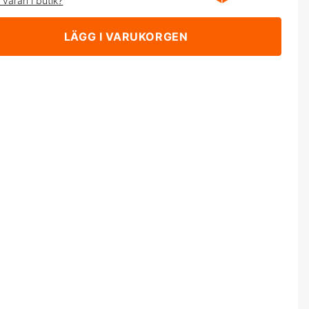
 varan i butik?
LÄGG I VARUKORGEN