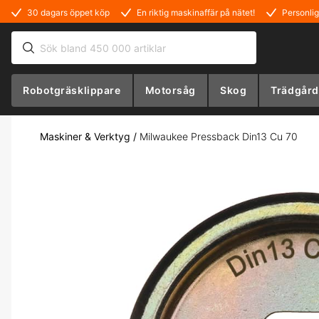
30 dagars öppet köp
En riktig maskinaffär på nätet!
Personlig
Robotgräsklippare
Motorsåg
Skog
Trädgård
Maskiner & Verktyg
/
Milwaukee Pressback Din13 Cu 70