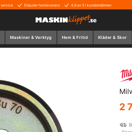
 service
Erbjuder hemleverans
4,9 av 5 i kundomdömen
Maskiner & Verktyg
Hem & Fritid
Kläder & Skor
Mil
2 
S