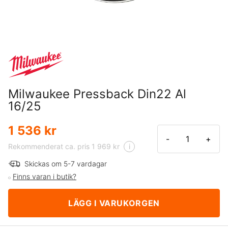
Milwaukee Pressback Din22 Al
16/25
1 536 kr
-
+
Rekommenderat ca. pris 1 969 kr
i
Skickas om 5-7 vardagar
Finns varan i butik?
LÄGG I VARUKORGEN