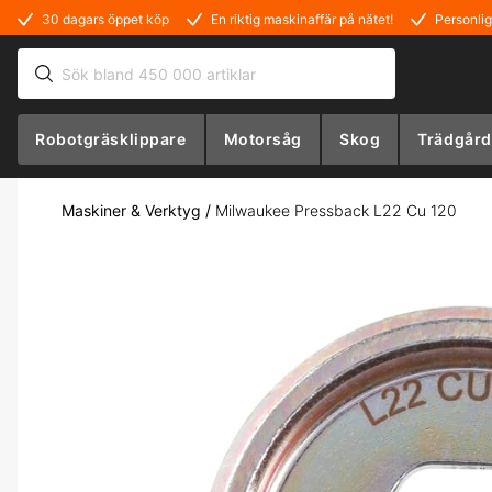
30 dagars öppet köp
En riktig maskinaffär på nätet!
Personlig
Robotgräsklippare
Motorsåg
Skog
Trädgård
Maskiner & Verktyg
/
Milwaukee Pressback L22 Cu 120