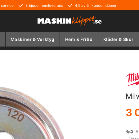
 service
Erbjuder hemleverans
4,9 av 5 i kundomdömen
Maskiner & Verktyg
Hem & Fritid
Kläder & Skor
Mil
3 
S