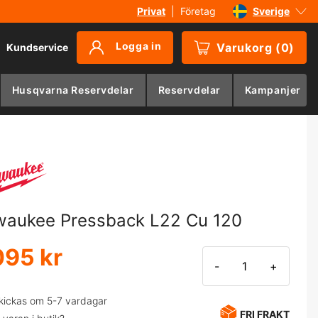
Privat
|
Företag
Sverige
Danmark
Logga in
Varukorg
(
0
)
Kundservice
Suomi
Norge
Husqvarna Reservdelar
Reservdelar
Kampanjer
Deutschland
waukee Pressback L22 Cu 120
095 kr
-
+
kickas om 5-7 vardagar
FRI FRAKT