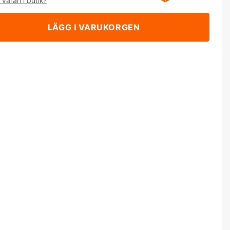
 varan i butik?
LÄGG I VARUKORGEN