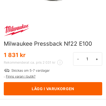
Milwaukee Pressback Nf22 E100
1 831 kr
-
+
Rekommenderat ca. pris 2 031 kr
i
Skickas om 5-7 vardagar
Finns varan i butik?
LÄGG I VARUKORGEN