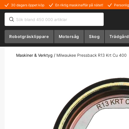
30 dagars öppet köp
En riktig maskinaffär på nätet!
Personlig
Robotgräsklippare
Motorsåg
Skog
Trädgård
Maskiner & Verktyg
/
Milwaukee Pressback R13 Krt Cu 400