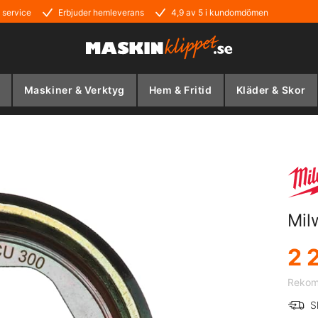
 service
Erbjuder hemleverans
4,9 av 5 i kundomdömen
Maskiner & Verktyg
Hem & Fritid
Kläder & Skor
Mil
2 
Rekomm
S