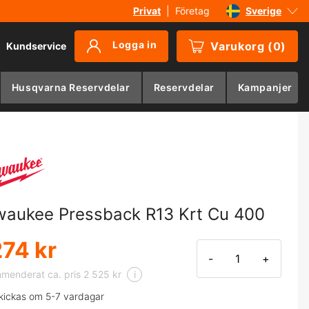
Privat
|
Företag
Sverige
Danmark
Logga in
Varukorg
(
0
)
Kundservice
Suomi
Norge
Husqvarna Reservdelar
Reservdelar
Kampanjer
Deutschland
waukee Pressback R13 Krt Cu 400
274 kr
-
+
enderat ca. pris 2 525 kr
i
kickas om 5-7 vardagar