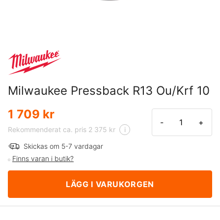
Milwaukee Pressback R13 Ou/Krf 10
1 709 kr
-
+
Rekommenderat ca. pris 2 375 kr
i
Skickas om 5-7 vardagar
Finns varan i butik?
LÄGG I VARUKORGEN