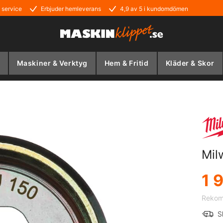
 service
Erbjuder hemleverans
4,9 av 5 i kundomdömen
Maskiner & Verktyg
Hem & Fritid
Kläder & Skor
Mil
1 
Rekomm
S