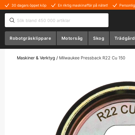
30 dagars öppet köp
En riktig maskinaffär på nätet!
Personlig
Robotgräsklippare
Motorsåg
Skog
Trädgård
Maskiner & Verktyg
/
Milwaukee Pressback R22 Cu 150