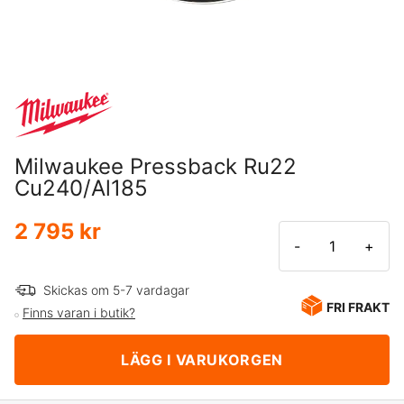
Milwaukee Pressback Ru22
Cu240/Al185
2 795 kr
-
+
Skickas om 5-7 vardagar
FRI FRAKT
Finns varan i butik?
LÄGG I VARUKORGEN