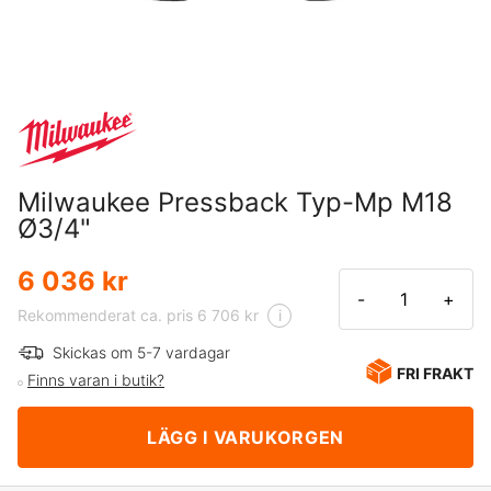
Milwaukee Pressback Typ-Mp M18
Ø3/4"
6 036 kr
-
+
Rekommenderat ca. pris 6 706 kr
i
Skickas om 5-7 vardagar
FRI FRAKT
Finns varan i butik?
LÄGG I VARUKORGEN