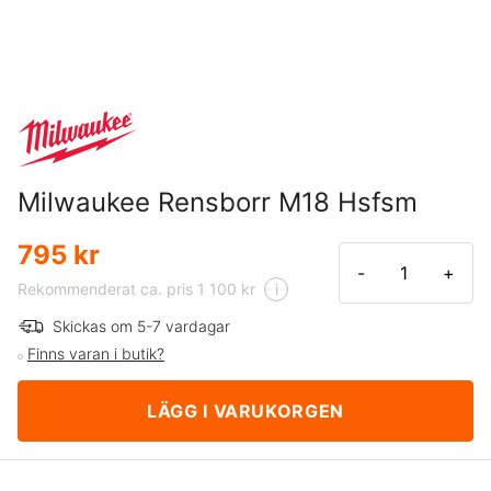
Milwaukee Rensborr M18 Hsfsm
795 kr
-
+
Rekommenderat ca. pris 1 100 kr
i
Skickas om 5-7 vardagar
Finns varan i butik?
LÄGG I VARUKORGEN