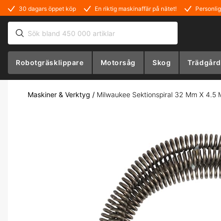
30 dagars öppet köp
En riktig maskinaffär på nätet!
Personlig
Robotgräsklippare
Motorsåg
Skog
Trädgård
Maskiner & Verktyg
/
Milwaukee Sektionspiral 32 Mm X 4.5 