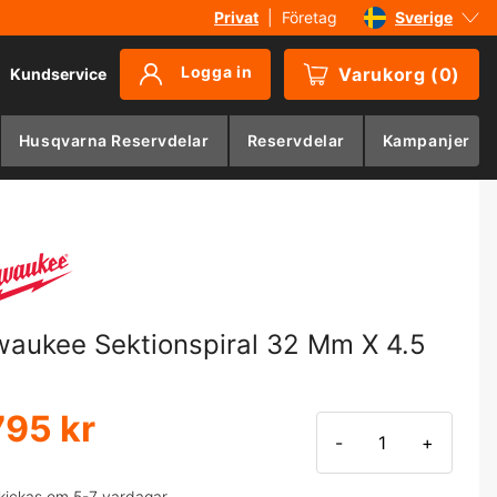
Privat
|
Företag
Sverige
Danmark
Logga in
Varukorg
(
0
)
Kundservice
Suomi
Norge
Husqvarna Reservdelar
Reservdelar
Kampanjer
Deutschland
waukee Sektionspiral 32 Mm X 4.5
795 kr
-
+
kickas om 5-7 vardagar