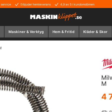
 service
Erbjuder hemleverans
4,9 av 5 i kundomdömen
Maskiner & Verktyg
Hem & Fritid
Kläder & Skor
M
Mil
M
4 
S