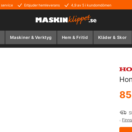
 service
Erbjuder hemleverans
4,9 av 5 i kundomdömen
Maskiner & Verktyg
Hem & Fritid
Kläder & Skor
Hon
85
S
Finns