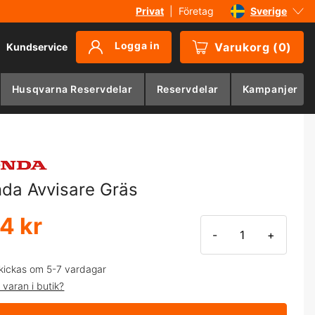
Privat
|
Företag
Sverige
Danmark
Logga in
Varukorg
(
0
)
Kundservice
Suomi
Norge
Husqvarna Reservdelar
Reservdelar
Kampanjer
Deutschland
da Avvisare Gräs
4 kr
-
+
kickas om 5-7 vardagar
 varan i butik?