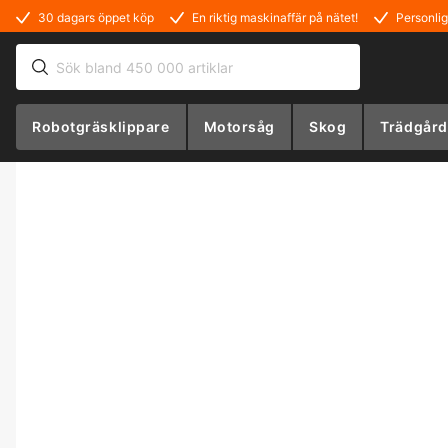
30 dagars öppet köp
En riktig maskinaffär på nätet!
Personlig
Robotgräsklippare
Motorsåg
Skog
Trädgård