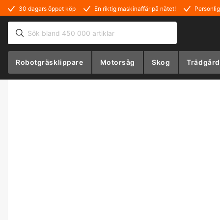
30 dagars öppet köp
En riktig maskinaffär på nätet!
Personlig
Robotgräsklippare
Motorsåg
Skog
Trädgård