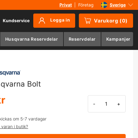
Privat
|
Företag
Sverige
Danmark
Logga in
Varukorg
(
0
)
Kundservice
Suomi
Norge
Husqvarna Reservdelar
Reservdelar
Kampanjer
Deutschland
qvarna Bolt
kr
-
+
kickas om 5-7 vardagar
 varan i butik?