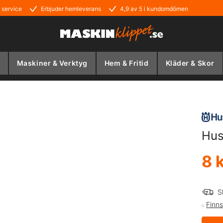
 service
Erbjuder hemleverans
4,9 av 5 i kundomdömen
Maskiner & Verktyg
Hem & Fritid
Kläder & Skor
Hus
8 
S
Finns