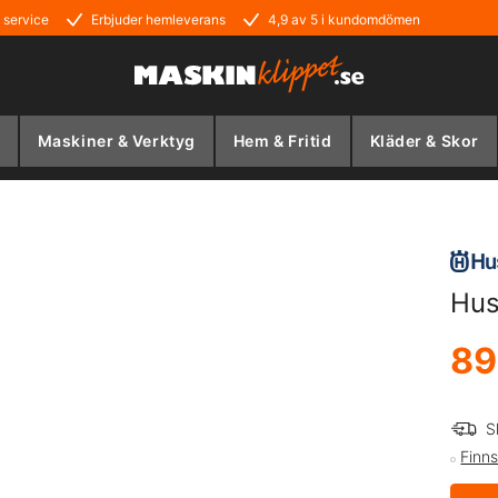
 service
Erbjuder hemleverans
4,9 av 5 i kundomdömen
Maskiner & Verktyg
Hem & Fritid
Kläder & Skor
Hus
89
S
Finns