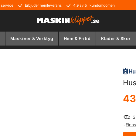
 service
Erbjuder hemleverans
4,9 av 5 i kundomdömen
Maskiner & Verktyg
Hem & Fritid
Kläder & Skor
Hus
43
S
Finns