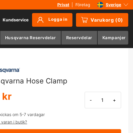
Privat
|
Företag
Sverige
Danmark
Logga in
Varukorg
(
0
)
Kundservice
Suomi
Norge
Husqvarna Reservdelar
Reservdelar
Kampanjer
Deutschland
qvarna Hose Clamp
 kr
-
+
kickas om 5-7 vardagar
 varan i butik?