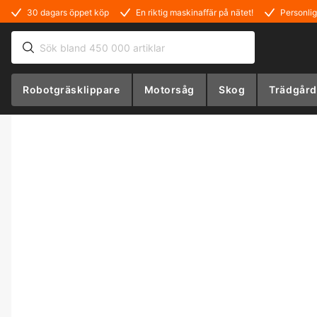
30 dagars öppet köp
En riktig maskinaffär på nätet!
Personlig
Robotgräsklippare
Motorsåg
Skog
Trädgård