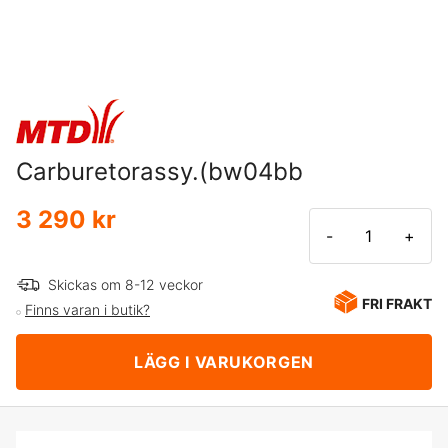
Carburetorassy.(bw04bb
3 290 kr
-
+
Skickas om 8-12 veckor
FRI FRAKT
Finns varan i butik?
LÄGG I VARUKORGEN