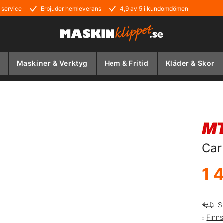
 service
Erbjuder hemleverans
4,9 av 5 i kundomdömen
Maskiner & Verktyg
Hem & Fritid
Kläder & Skor
Car
1 
S
Finns