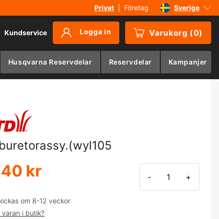
Privat
|
Företag
Sverige
Danmark
Logga in
Varukorg
(
0
)
Kundservice
Suomi
Norge
Husqvarna Reservdelar
Reservdelar
Kampanjer
Deutschland
buretorassy.(wyl105
440 kr
-
+
kickas om 8-12 veckor
 varan i butik?