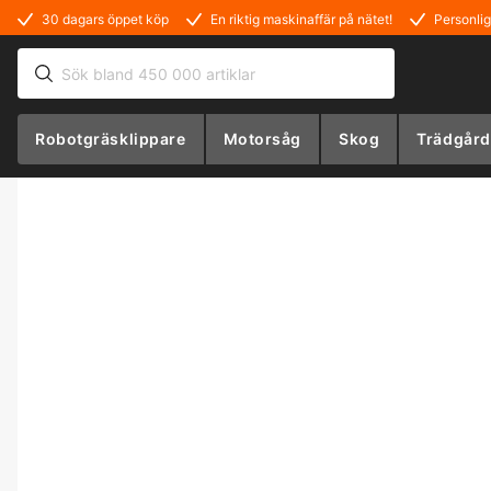
30 dagars öppet köp
En riktig maskinaffär på nätet!
Personlig
Robotgräsklippare
Motorsåg
Skog
Trädgård