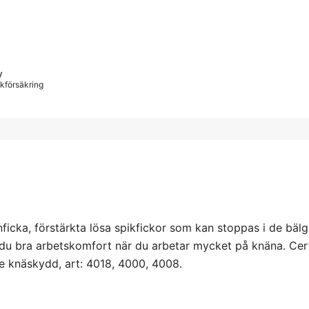
C
C
y
iskförsäkring
C
C1
C1
C1
ficka, förstärkta lösa spikfickor som kan stoppas i de bäl
u bra arbetskomfort när du arbetar mycket på knäna. Cert
C1
e knäskydd, art: 4018, 4000, 4008.
C1