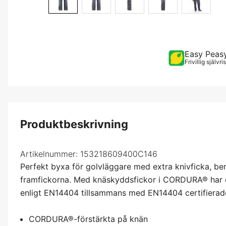
Easy Peas
Frivillig självr
Produktbeskrivning
Artikelnummer:
153218609400C146
Perfekt byxa för golvläggare med extra knivficka, ben
framfickorna. Med knäskyddsfickor i CORDURA® har d
enligt EN14404 tillsammans med EN14404 certifierad
CORDURA®-förstärkta på knän