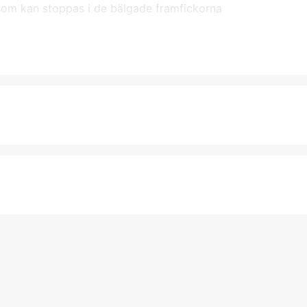
som kan stoppas i de bälgade framfickorna
D1
D1
D1
D1
65% polyester, 35% bomull, t