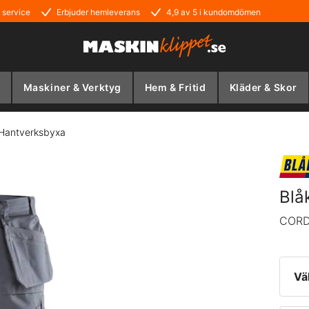
 service
Erbjuder hemleverans
4,9 av 5 i kundomdömen
Maskiner & Verktyg
Hem & Fritid
Kläder & Skor
 Hantverksbyxa
Blå
CORD
Vä