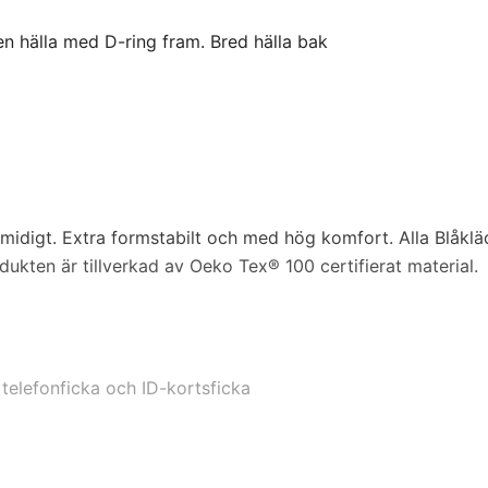
en hälla med D-ring fram. Bred hälla bak
C1
D
D
D
 smidigt. Extra formstabilt och med hög komfort. Alla Blåklä
odukten är tillverkad av Oeko Tex® 100 certifierat material.
D
D1
 telefonficka och ID-kortsficka
D1
D1