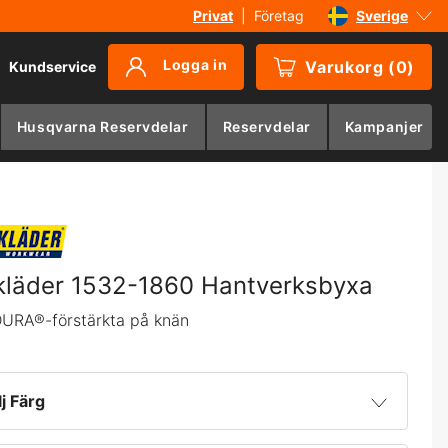
Privat
|
Företag
Sverige
Danmark
Logga in
Varukorg
(
0
)
Kundservice
Suomi
Norge
Husqvarna Reservdelar
Reservdelar
Kampanjer
Deutschland
kläder 1532-1860 Hantverksbyxa
URA®-förstärkta på knän
lj Färg