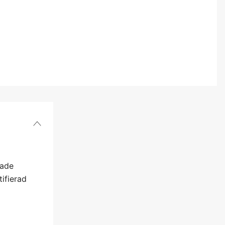
58
60
62
46
48
50
gade
ifierad
52
54