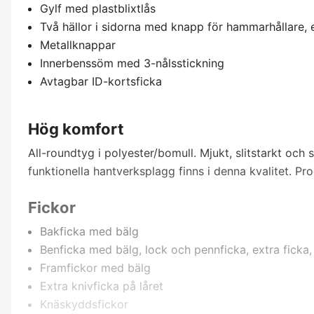
Gylf med plastblixtlås
Två hällor i sidorna med knapp för hammarhållare, 
Metallknappar
Innerbenssöm med 3-nålsstickning
Avtagbar ID-kortsficka
Hög komfort
All-roundtyg i polyester/bomull. Mjukt, slitstarkt och
funktionella hantverksplagg finns i denna kvalitet. Pr
Fickor
Bakficka med bälg
Benficka med bälg, lock och pennficka, extra ficka,
Framfickor med bälg
Extra knivficka på låret
Knäskyddsfickor