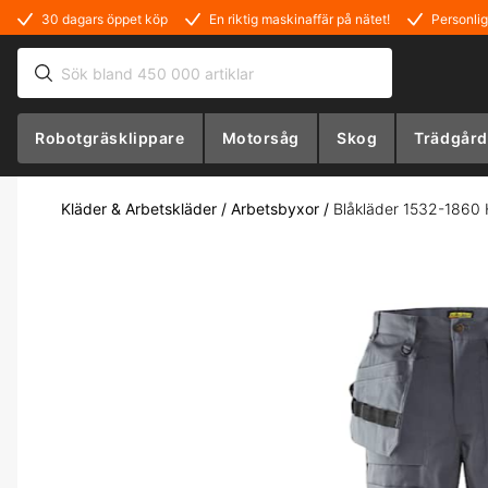
30 dagars öppet köp
En riktig maskinaffär på nätet!
Personlig
Robotgräsklippare
Motorsåg
Skog
Trädgård
Kläder & Arbetskläder
/
Arbetsbyxor
/
Blåkläder 1532-1860