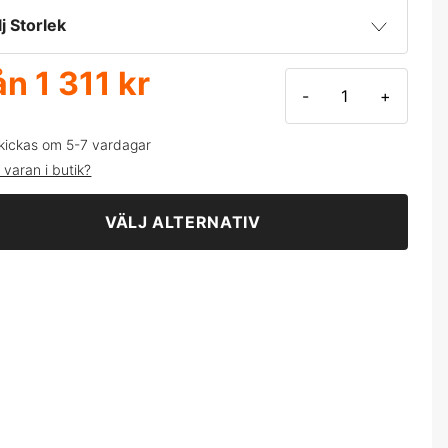
å
lj Storlek
ån
1 311 kr
44
-
+
46
kickas om 5-7 vardagar
 varan i butik?
48
VÄLJ ALTERNATIV
50
2
54
56