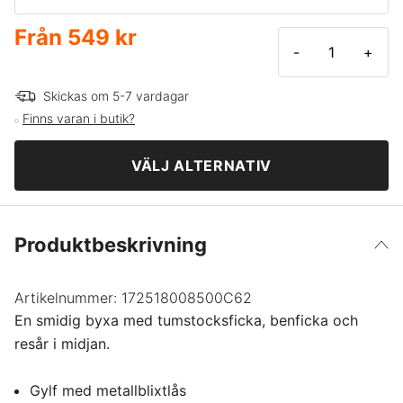
Vit
Från
549 kr
C44
-
+
Marinblå
C46
Skickas om 5-7 vardagar
Finns varan i butik?
Svart
C48
VÄLJ ALTERNATIV
C50
Produktbeskrivning
C52
C54
Artikelnummer:
172518008500C62
En smidig byxa med tumstocksficka, benficka och
resår i midjan.
C56
Gylf med metallblixtlås
C58