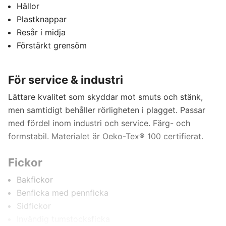
Hällor
Plastknappar
C60
Resår i midja
Förstärkt grensöm
C62
För service & industri
C64
Lättare kvalitet som skyddar mot smuts och stänk,
men samtidigt behåller rörligheten i plagget. Passar
C146
med fördel inom industri och service. Färg- och
formstabil. Materialet är Oeko-Tex® 100 certifierat.
C148
Fickor
C150
Bakfickor
Benficka med pennficka
C152
Sidfickor
Invändig tumstocksficka