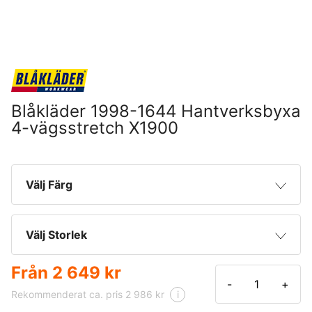
Blåkläder 1998-1644 Hantverksbyxa
4-vägsstretch X1900
Välj Färg
Mörk marinblå/Svart
Välj Storlek
Mörkgrå/Svart
Från
2 649 kr
C44
-
+
Rekommenderat ca. pris 2 986 kr
i
Svart