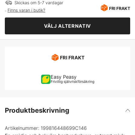
C46
Skickas om 5-7 vardagar
FRI FRAKT
Finns varan i butik?
C48
VÄLJ ALTERNATIV
C50
C52
FRI FRAKT
C54
Easy Peasy
Frivillig självriskförsäkring
C56
C58
Produktbeskrivning
C60
Artikelnummer:
199816448699C146