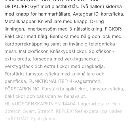
D84
DETALJER: Gylf med plastblixtlås. Två hällor i sidorna
med knapp för hammarhållare. Avtagbar ID-kortsficka.
Metallknappar. Knivhållare med knapp. D-ring i
D88
linningen. Innerbenssöm med 3-nålsstickning. FICKOR:
Bakfickor med bälg. Benficka med bälg och lock med
D92
kardborreknäppning samt en invändig telefonficka i
mesh. Insticksfickor. Knäskyddsfickor. Spikfickor -
D96
extra breda, försedda med verktygshankar,
verktygsfack och extra fickor med dragkedja.
D100
Förstärkt tumstocksficka med knivhållare och
pennficka. FUNKTIONALITET: 4-vägsstretch.
D104
FÖRSTÄRKNING: Förstärkta spikfickor, tumstocksficka,
bakfickor och baksidan av benavslut.
HUVUDEGENSKAPER: EN 14404. Lagerarbetare. Herr.
D108
Stretch. Svart. Stretch. REFLEX: Reflexdetalj på vaden.
TVÄTTRÅD: Ej strykning
D112