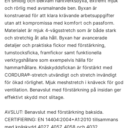
En smidig och bekväm hantverksbyxa, extremt mjuk
C62
och rörlig med avsmalnande ben. Byxan är
konstruerad för att klara krävande arbetsuppgifter
C64
utan att kompromissa med komfort och passform.
Materialet är mjuk 4-vägsstretch som är både stark
C146
och stretchig åt alla håll. Byxan har avancerade
detaljer och praktiska fickor med förstärkning,
C148
tumstocksficka, framfickor samt funktionella
verktygshållare som exempelvis hälla för
hammarhållare. Knäskyddsfickan är förstärkt med
C150
CORDURA®-stretch utvändigt och stretch invändigt
för ökad rörlighet. Mjuk meshstretch i knäveck för god
C152
ventilation. Benavslut med förstärkning på insidan ger
effektivt skydd mot slitage.
C154
AVSLUT: Benavslut med förstärkning baksida.
C156
CERTIFIERING: EN 14404:2004+A1:2010 tillsammans
med knäskydd 4027, 4057, 4058 och 4032.