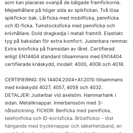
som kan placeras ovanpå de bälgade framfickorna.
C62
Mejselhållare på höger sida av spikfickan. Två lösa
spikfickor bak. Lårficka med mobilficka, pennficka
C146
och ID-ficka. Tumstocksficka med pennficka och
knivhållare. Dold dragkedja i metall framtill. Elastiskt
C148
tyg på baksidan för extra komfort. Justerbara remmar.
Extra knivficka på framsidan av låret. Certifierad
C150
enligt EN14404 standard tillsammans med EN14404
certifierade knäskydd, modell: 4000, 4008 och 4018.
C152
CERTIFIERING: EN 14404:2004+A1:2010 tillsammans
med knäskydd 4027, 4057, 4058 och 4032.
C154
DETALJER: Justerbar vid axelsöm. Hammarhank i
sidan. Metallknappar. Innerbenssöm med 3-
C156
nålsstickning. FICKOR: Benficka med pennficka,
telefonficka och ID-kortsficka. Bröstfickor - löst
D96
hängande med tryckknappar och säkerhetsband, en