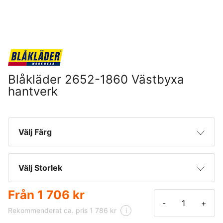
Blåkläder 2652-1860 Västbyxa
hantverk
Välj Färg
Grå
Välj Storlek
Från
1 706 kr
C44
-
+
Rekommenderat ca. pris 1 786 kr
i