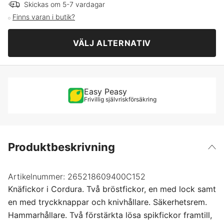
C46
Skickas om 5-7 vardagar
Finns varan i butik?
C48
VÄLJ ALTERNATIV
C50
C52
Easy Peasy
Frivillig självriskförsäkring
C54
C56
Produktbeskrivning
C58
Artikelnummer:
265218609400C152
Knäfickor i Cordura. Två bröstfickor, en med lock samt
C60
en med tryckknappar och knivhållare. Säkerhetsrem.
Hammarhållare. Två förstärkta lösa spikfickor framtill,