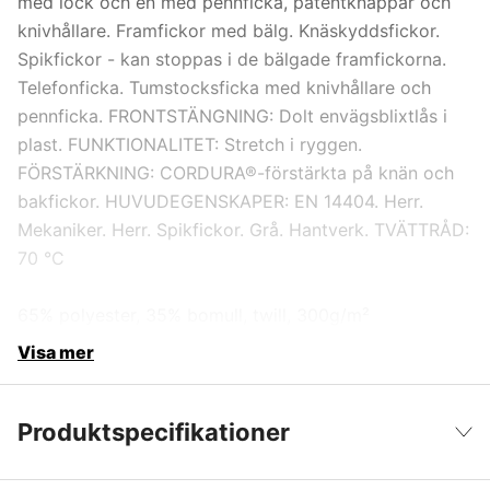
med lock och en med pennficka, patentknappar och
D100
knivhållare. Framfickor med bälg. Knäskyddsfickor.
Spikfickor - kan stoppas i de bälgade framfickorna.
D104
Telefonficka. Tumstocksficka med knivhållare och
pennficka. FRONTSTÄNGNING: Dolt envägsblixtlås i
plast. FUNKTIONALITET: Stretch i ryggen.
D108
FÖRSTÄRKNING: CORDURA®-förstärkta på knän och
bakfickor. HUVUDEGENSKAPER: EN 14404. Herr.
D112
Mekaniker. Herr. Spikfickor. Grå. Hantverk. TVÄTTRÅD:
70 °C
D116
65% polyester, 35% bomull, twill, 300g/m²
D120
Visa mer
Produktspecifikationer