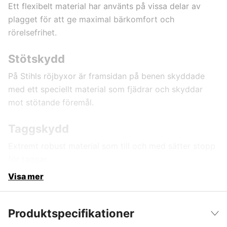
Ett flexibelt material har använts på vissa delar av
plagget för att ge maximal bärkomfort och
rörelsefrihet.
Stötskydd
På Stihls röjbyxor är framsidan på benen skyddade
med ett speciellt material som fjädrar och skyddar
mot stötande föremål.
Taggskydd
Extremt robust material som till och med sätter stopp
för taggar.
Visa mer
Produktspecifikationer