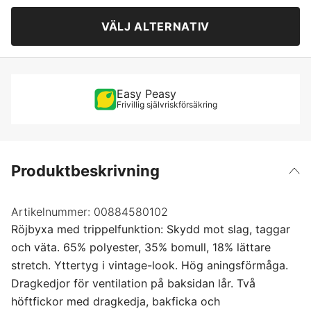
M
2 061 kr
VÄLJ ALTERNATIV
L
2 061 kr
XL
2 250 kr
Easy Peasy
Frivillig självriskförsäkring
XXL
2 250 kr
Produktbeskrivning
Artikelnummer:
00884580102
Röjbyxa med trippelfunktion: Skydd mot slag, taggar
och väta. 65% polyester, 35% bomull, 18% lättare
stretch. Yttertyg i vintage-look. Hög aningsförmåga.
Dragkedjor för ventilation på baksidan lår. Två
höftfickor med dragkedja, bakficka och