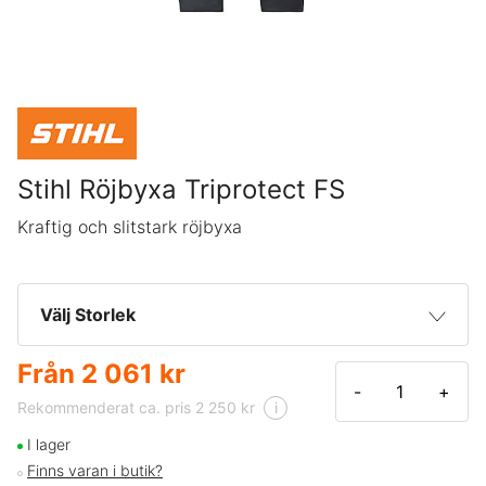
Stihl Röjbyxa Triprotect FS
Kraftig och slitstark röjbyxa
Välj Storlek
Från
2 061 kr
XS
2 061 kr
-
+
Rekommenderat ca. pris 2 250 kr
i
S
2 250 kr
I lager
Finns varan i butik?