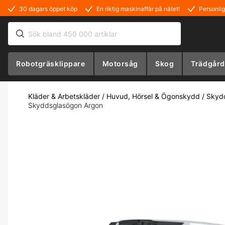
30 dagars öppet köp
En riktig maskinaffär på nätet!
Personlig
Robotgräsklippare
Motorsåg
Skog
Trädgård
Kläder & Arbetskläder
/
Huvud, Hörsel & Ögonskydd
/
Skyd
Skyddsglasögon Argon