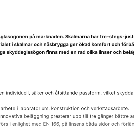
glasögonen på marknaden. Skalmarna har tre-stegs-juste
ialet i skalmar och näsbrygga ger ökad komfort och förbä
 skyddsglasögon finns med en rad olika linser och belä
 en individuell, säker och åtsittande passform, vilket skydd
 arbete i laboratorium, konstruktion och verkstadsarbete.
novativa beläggning presterar upp till tre gånger bättre ä
örs i enlighet med EN 166, på linsens båda sidor och förlä