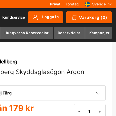
Privat
|
Företag
Sverige
Danmark
Logga in
Varukorg
(
0
)
Kundservice
Suomi
Norge
Husqvarna Reservdelar
Reservdelar
Kampanjer
Deutschland
lberg Skyddsglasögon Argon
lj Färg
ån
179 kr
Klar
179 kr
-
+