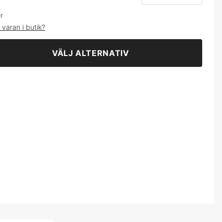
Blå
209 kr
er
 varan i butik?
Röd
219 kr
VÄLJ ALTERNATIV
Photochrom
1 199 kr
ELC
239 kr