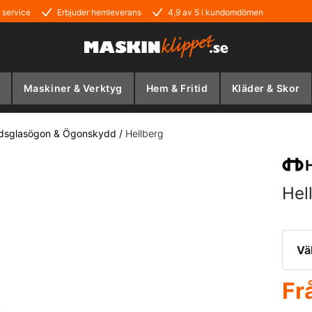
 service
Erbjuder hemleverans
4,9 av 5 i kundomdömen
Maskiner & Verktyg
Hem & Fritid
Kläder & Skor
dsglasögon & Ögonskydd
/
Hellberg
Hel
Vä
Fr