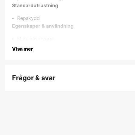
Standardutrustning
Repskydd
Egenskaper & användning
Mjuk näsbrygga
Visa mer
Frågor & svar