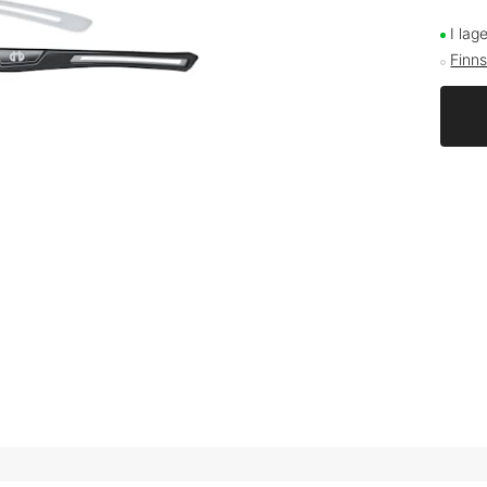
I lag
Finns