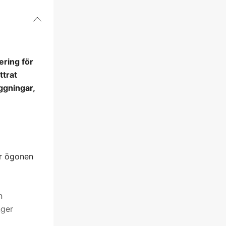
ring för
ttrat
ggningar,
ar ögonen
n
nger