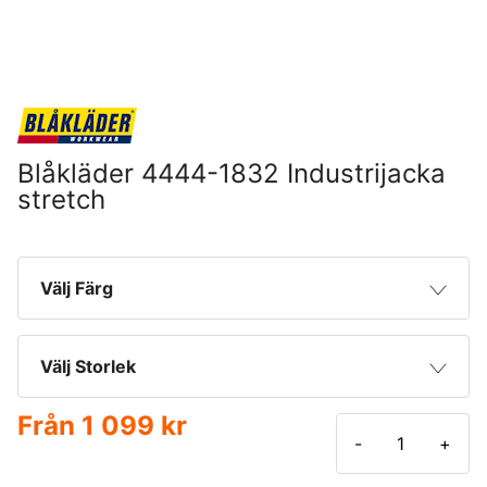
Blåkläder 4444-1832 Industrijacka
stretch
Välj Färg
Mörk marinblå/Svart
Välj Storlek
Marinblå/Kornblå
Från
1 099 kr
XS
-
+
Mellangrå/Svart