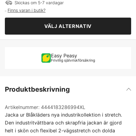
S
Skickas om 5-7 vardagar
Finns varan i butik?
Svart/Varselgul
M
VÄLJ ALTERNATIV
Svart/Röd
L
XL
Easy Peasy
Frivillig självriskförsäkring
XXL
XXXL
Produktbeskrivning
4XL
Artikelnummer:
4444183286994XL
Jacka ur Blåkläders nya industrikollektion i stretch.
5XL
Den industritvättbara och skrapfria jackan är gjord
helt i skön och flexibel 2-vägsstretch och dolda