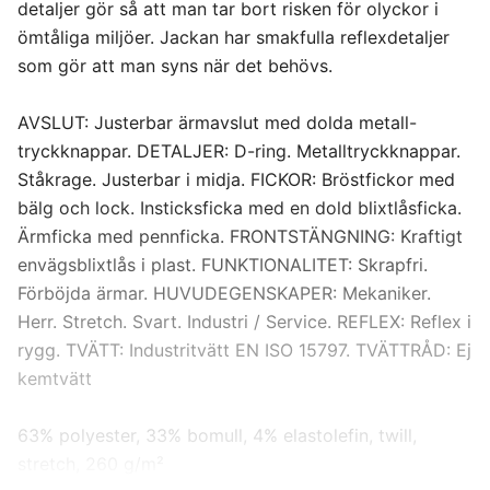
detaljer gör så att man tar bort risken för olyckor i
6XL
ömtåliga miljöer. Jackan har smakfulla reflexdetaljer
som gör att man syns när det behövs.
AVSLUT: Justerbar ärmavslut med dolda metall-
tryckknappar. DETALJER: D-ring. Metalltryckknappar.
Ståkrage. Justerbar i midja. FICKOR: Bröstfickor med
bälg och lock. Insticksficka med en dold blixtlåsficka.
Ärmficka med pennficka. FRONTSTÄNGNING: Kraftigt
envägsblixtlås i plast. FUNKTIONALITET: Skrapfri.
Förböjda ärmar. HUVUDEGENSKAPER: Mekaniker.
Herr. Stretch. Svart. Industri / Service. REFLEX: Reflex i
rygg. TVÄTT: Industritvätt EN ISO 15797. TVÄTTRÅD: Ej
kemtvätt
63% polyester, 33% bomull, 4% elastolefin, twill,
stretch, 260 g/m²