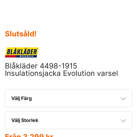
Slutsåld
!
Blåkläder 4498-1915
Insulationsjacka Evolution varsel
Välj Färg
Varselgul/Marinblå
Välj Storlek
Från
3 299 kr