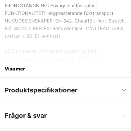
FRONTSTÄNGNING: Envägsblixtlås i plast.
FUNKTIONALITET: Högpresterande fukttransport.
HUVUDEGENSKAPER: EN 342. Chaufför. Herr. Stretch.
Blå. Stretch. REFLEX: Reflexdetaljer. TVÄTTRÅD: Antal
tvättar: x 20. Ej kemtvätt
80% polyester, 20% polypropylen, dobby,
vattenavvisande, 4-vägsstretch, 130 g/m²
Visa mer
Produktspecifikationer
Typ av skydd/Funktion
Varsel, hög synlighet
Visa färre
Frågor & svar
Färgton
Blå, Gul