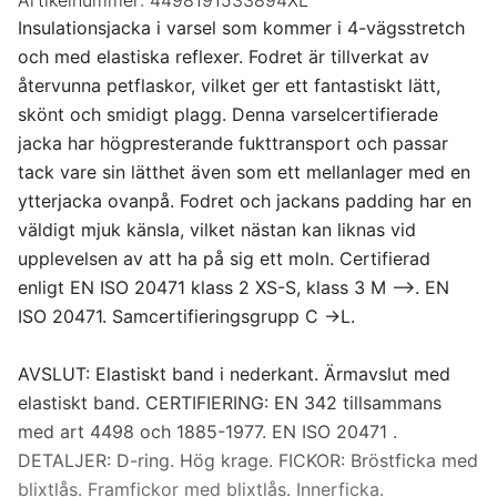
Artikelnummer:
4498191533894XL
Insulationsjacka i varsel som kommer i 4-vägsstretch
och med elastiska reflexer. Fodret är tillverkat av
återvunna petflaskor, vilket ger ett fantastiskt lätt,
skönt och smidigt plagg. Denna varselcertifierade
jacka har högpresterande fukttransport och passar
tack vare sin lätthet även som ett mellanlager med en
ytterjacka ovanpå. Fodret och jackans padding har en
väldigt mjuk känsla, vilket nästan kan liknas vid
upplevelsen av att ha på sig ett moln. Certifierad
enligt EN ISO 20471 klass 2 XS-S, klass 3 M -->. EN
ISO 20471. Samcertifieringsgrupp C ->L.
AVSLUT: Elastiskt band i nederkant. Ärmavslut med
elastiskt band. CERTIFIERING: EN 342 tillsammans
med art 4498 och 1885-1977. EN ISO 20471 .
DETALJER: D-ring. Hög krage. FICKOR: Bröstficka med
blixtlås. Framfickor med blixtlås. Innerficka.