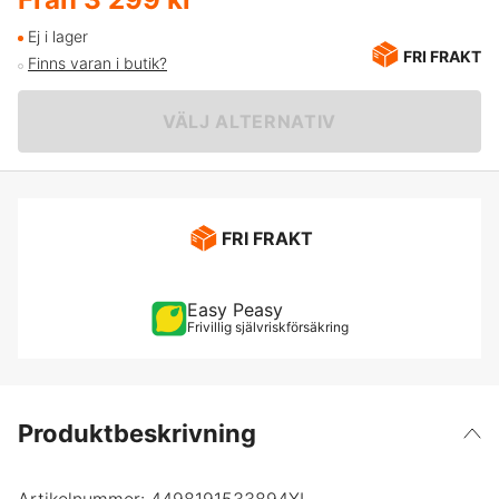
XS
Ej i lager
FRI FRAKT
Finns varan i butik?
S
VÄLJ ALTERNATIV
M
L
FRI FRAKT
XL
Easy Peasy
XXL
Frivillig självriskförsäkring
XXXL
Produktbeskrivning
4XL