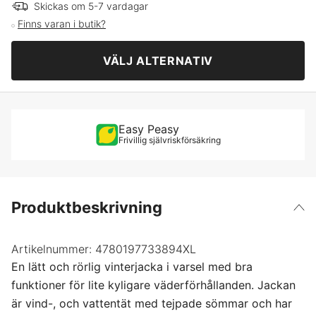
S
Skickas om 5-7 vardagar
Finns varan i butik?
Varselorange/Marinblå
M
VÄLJ ALTERNATIV
Varselorange/Mellangrå
L
Varselröd/Svart
XL
Easy Peasy
Frivillig självriskförsäkring
XXL
XXXL
Produktbeskrivning
4XL
Artikelnummer:
4780197733894XL
En lätt och rörlig vinterjacka i varsel med bra
funktioner för lite kyligare väderförhållanden. Jackan
är vind-, och vattentät med tejpade sömmar och har