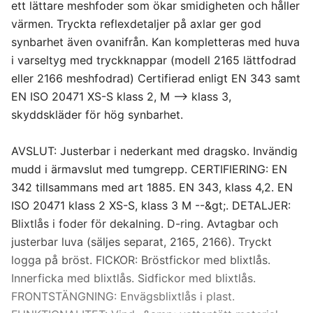
ett lättare meshfoder som ökar smidigheten och håller
värmen. Tryckta reflexdetaljer på axlar ger god
synbarhet även ovanifrån. Kan kompletteras med huva
i varseltyg med tryckknappar (modell 2165 lättfodrad
eller 2166 meshfodrad) Certifierad enligt EN 343 samt
EN ISO 20471 XS-S klass 2, M --> klass 3,
skyddskläder för hög synbarhet.
AVSLUT: Justerbar i nederkant med dragsko. Invändig
mudd i ärmavslut med tumgrepp. CERTIFIERING: EN
342 tillsammans med art 1885. EN 343, klass 4,2. EN
ISO 20471 klass 2 XS-S, klass 3 M --&gt;. DETALJER:
Blixtlås i foder för dekalning. D-ring. Avtagbar och
justerbar luva (säljes separat, 2165, 2166). Tryckt
logga på bröst. FICKOR: Bröstfickor med blixtlås.
Innerficka med blixtlås. Sidfickor med blixtlås.
FRONTSTÄNGNING: Envägsblixtlås i plast.