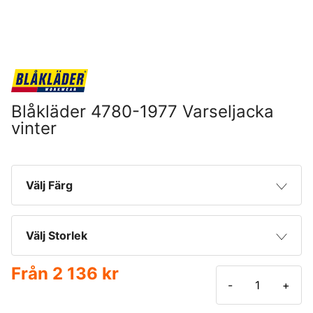
Blåkläder 4780-1977 Varseljacka
vinter
Välj Färg
Varselgul/Marinblå
Välj Storlek
Varselgul/Mellangrå
Från
2 136 kr
XS
-
+
Varselgul/Svart