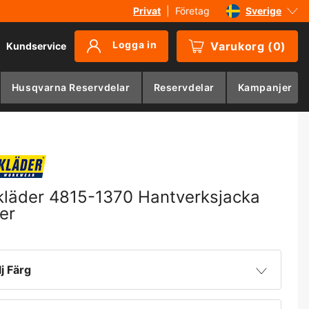
Privat
|
Företag
Sverige
Danmark
Logga in
Varukorg
(
0
)
Kundservice
Suomi
Norge
Husqvarna Reservdelar
Reservdelar
Kampanjer
Deutschland
kläder 4815-1370 Hantverksjacka
ter
lj Färg