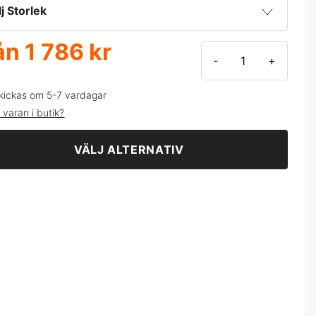
rinblå
lj Storlek
art
ån
1 786 kr
-
+
kickas om 5-7 vardagar
 varan i butik?
VÄLJ ALTERNATIV
L
XL