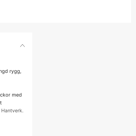
L
ängd rygg,
ickor med
t
 Hantverk.