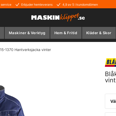
 service
Erbjuder hemleverans
4,9 av 5 i kundomdömen
Maskiner & Verktyg
Hem & Fritid
Kläder & Skor
15-1370 Hantverksjacka vinter
Blå
vin
Vä