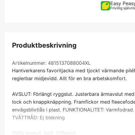
Easy Peas
Frivillig självr
Produktbeskrivning
Artikelnummer:
4815137088004XL
Hantverkarens favoritjacka med tjockt värmande piléfo
reglerbar midjevidd. Allt för en bra arbetskomfort.
AVSLUT: Förlängt ryggslut. Justerbara ärmavslut med
lock och knappknäppning. Framfickor med fleecefode
envägsblixtlås i plast. FUNKTIONALITET: Varmfodrad.
TVÄTTRÅD: Ej blekning
100% bomull, twill, 370g/m²