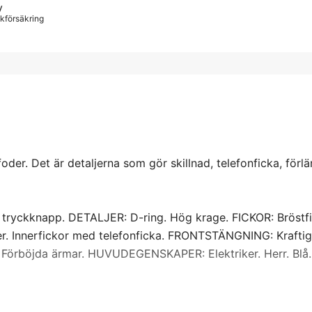
y
4X
iskförsäkring
der. Det är detaljerna som gör skillnad, telefonficka, förl
 tryckknapp. DETALJER: D-ring. Hög krage. FICKOR: Bröstf
r. Innerfickor med telefonficka. FRONTSTÄNGNING: Kraftig
 Förböjda ärmar. HUVUDEGENSKAPER: Elektriker. Herr. Blå.