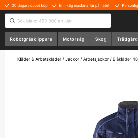
30 dagars öppet köp
En riktig maskinaffär på nätet!
Personlig
Robotgräsklippare
Motorsåg
Skog
Trädgård
Kläder & Arbetskläder
/
Jackor
/
Arbetsjackor
/
Blåkläder 48