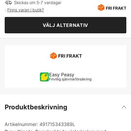
S
Skickas om 5-7 vardagar
FRI FRAKT
Finns varan i butik?
M
VÄLJ ALTERNATIV
L
XL
FRI FRAKT
XXL
Easy Peasy
Frivillig självriskförsäkring
XXXL
Produktbeskrivning
Artikelnummer:
491715343389L