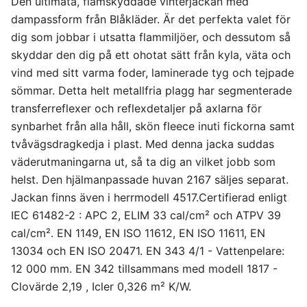
Den ultimata, flamskyddade vinterjackan med
dampassform från Blåkläder. Är det perfekta valet för
dig som jobbar i utsatta flammiljöer, och dessutom så
skyddar den dig på ett ohotat sätt från kyla, väta och
vind med sitt varma foder, laminerade tyg och tejpade
sömmar. Detta helt metallfria plagg har segmenterade
transferreflexer och reflexdetaljer på axlarna för
synbarhet från alla håll, skön fleece inuti fickorna samt
tvåvägsdragkedja i plast. Med denna jacka suddas
väderutmaningarna ut, så ta dig an vilket jobb som
helst. Den hjälmanpassade huvan 2167 säljes separat.
Jackan finns även i herrmodell 4517.Certifierad enligt
IEC 61482-2 : APC 2, ELIM 33 cal/cm² och ATPV 39
cal/cm². EN 1149, EN ISO 11612, EN ISO 11611, EN
13034 och EN ISO 20471. EN 343 4/1 - Vattenpelare:
12 000 mm. EN 342 tillsammans med modell 1817 -
Clovärde 2,19 , Icler 0,326 m² K/W.