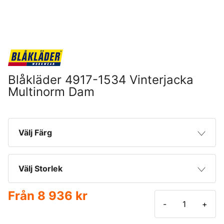
Blåkläder 4917-1534 Vinterjacka
Multinorm Dam
Välj Färg
Varselgul/Marinblå
Välj Storlek
Från
8 936 kr
XS
-
+