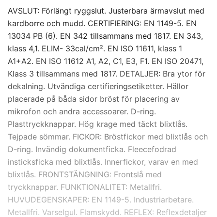
AVSLUT: Förlängt ryggslut. Justerbara ärmavslut med
kardborre och mudd. CERTIFIERING: EN 1149-5. EN
13034 PB (6). EN 342 tillsammans med 1817. EN 343,
klass 4,1. ELIM- 33cal/cm². EN ISO 11611, klass 1
A1+A2. EN ISO 11612 A1, A2, C1, E3, F1. EN ISO 20471,
Klass 3 tillsammans med 1817. DETALJER: Bra ytor för
dekalning. Utvändiga certifieringsetiketter. Hällor
placerade på båda sidor bröst för placering av
mikrofon och andra accessoarer. D-ring.
Plasttryckknappar. Hög krage med täckt blixtlås.
Tejpade sömmar. FICKOR: Bröstfickor med blixtlås och
D-ring. Invändig dokumentficka. Fleecefodrad
insticksficka med blixtlås. Innerfickor, varav en med
blixtlås. FRONTSTÄNGNING: Frontslå med
tryckknappar. FUNKTIONALITET: Metallfri.
HUVUDEGENSKAPER: EN 1149-5. Industriarbetare.
Metallfri. Varselgul. Flamskydd. REFLEX: Reflexdetaljer