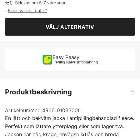
S
Skickas om 5-7 vardagar
Finns varan i butik?
M
VÄLJ ALTERNATIV
L
XL
Easy Peasy
Frivillig självriskförsäkring
XXL
XXXL
Produktbeskrivning
Artikelnummer:
496610103300L
En lätt och bekväm jacka i antipillingbehandlad fleece.
Perfekt som lättare ytterplagg eller som lager två.
Jackan har hög krage, envägsblixtlås och breda