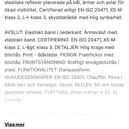
elastiska reflexer placerade på bål, ärmar och axlar för
ökad visibilitet. Certifierad enligt EN ISO 20471, XS-M
klass 2, L-> klass 3, skyddskläder med hög synbarhet.
AVSLUT: Elastiskt band i nederkant. Ärmavslut med
elastiskt band. CERTIFIERING: EN ISO 20471, XS-M
klass 2, L-&gt; klass 3. DETALJER: Hög krage med
blixtlås. Print - Blåkläder. FICKOR: Framfickor med
blixtlås. FRONTSTÄNGNING: Kraftigt envägsblixtlås i
plast. FUNKTIONALITET: Dampassform.
HUVUDEGENSKAPER: EN ISO 20471. Chaufför. Finns i
både herr och Varselgul. Varsel. REFLEX: 50 mm breda
elastiska reflexer. TVÄTTRÅD: Antal tvättar: x 25. Ej
tumling
100% polyester, microfleece, antipilling, 170 g/m²
Visa mer