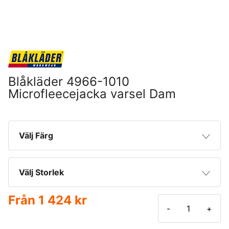
Blåkläder 4966-1010
Microfleecejacka varsel Dam
Välj Färg
Varselgul
Välj Storlek
Varselorange
Från
1 424 kr
XS
-
+
Varselröd