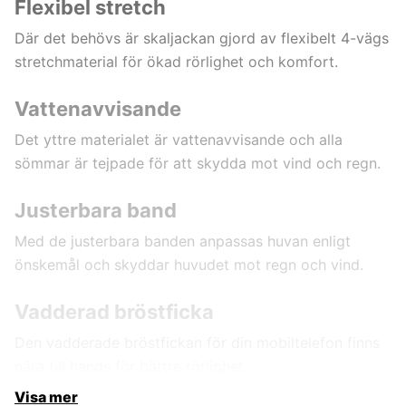
Flexibel stretch
Där det behövs är skaljackan gjord av flexibelt 4-vägs
stretchmaterial för ökad rörlighet och komfort.
Vattenavvisande
Det yttre materialet är vattenavvisande och alla
sömmar är tejpade för att skydda mot vind och regn.
Justerbara band
Med de justerbara banden anpassas huvan enligt
önskemål och skyddar huvudet mot regn och vind.
Vadderad bröstficka
Den vadderade bröstfickan för din mobiltelefon finns
nära till hands för bättre rörlighet.
Visa mer