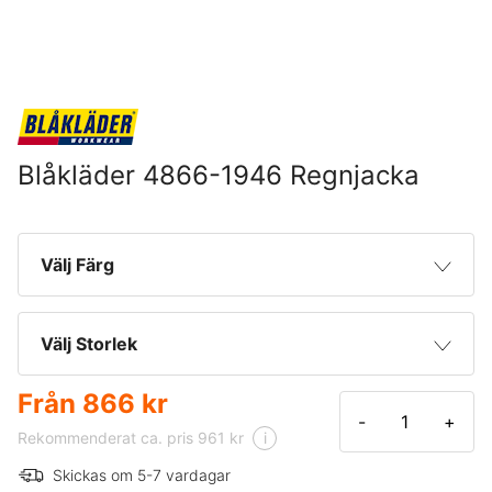
Blåkläder 4866-1946 Regnjacka
Välj Färg
Svart
Välj Storlek
Från
866 kr
XXS
-
+
Rekommenderat ca. pris 961 kr
i
XS
Skickas om 5-7 vardagar