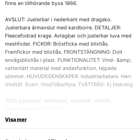
finns en tillhörande byxa 1866.
AVSLUT: Justerbar i nederkant med dragsko.
Justerbara ärmavslut med kardborre. DETALJER:
Fleecefodrad krage. Avtagbar och justerbar luva med
meshfoder. FICKOR: Bröstficka med blixtlås.
Framfickor med blixtlås. FRONTSTÄNGNING: Dolt
envägsblixtlås i plast. FUNKTIONALITET: Vind- &amp;
vattentätt material med andasfunktion, tejpade
sömmar. HUVUDEGENSKAPER: Industriarbetare. Herr.
Vindtät. Svart. Vind/Väta/Kyla. TVÄTTRÅD: Ej blekning
100% polyester, laminerad, vattentät, vindtät,
andasfunktion, 120 g/m²
Visa mer