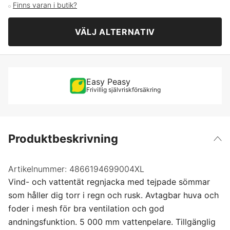
Finns varan i butik?
S
VÄLJ ALTERNATIV
M
L
Easy Peasy
Frivillig självriskförsäkring
XL
XXL
Produktbeskrivning
XXXL
Artikelnummer:
4866194699004XL
Vind- och vattentät regnjacka med tejpade sömmar
4XL
som håller dig torr i regn och rusk. Avtagbar huva och
foder i mesh för bra ventilation och god
andningsfunktion. 5 000 mm vattenpelare. Tillgänglig