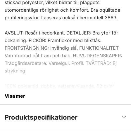
stickad polyester, vilket bidrar till plaggets
utomordentliga rörlighet och komfort. Bra oquiltade
profileringsytor. Lanseras också i herrmodell 3863.
AVSLUT: Resår i nederkant. DETALJER: Bra ytor för
dekalning. FICKOR: Framfickor med blixtlås.
FRONTSTÄNGNING: Invändig slå. FUNKTIONALITET:
Varmfodrad bål fram och bak. HUVUDEGENSKAPER:
Trädgårdsarbetare. Varselgul. Profil. TVÄTTRÅD: Ej
strykning
100% polyamid, dobby, vattenavvisande, 52 g/m²
Visa mer
Produktspecifikationer