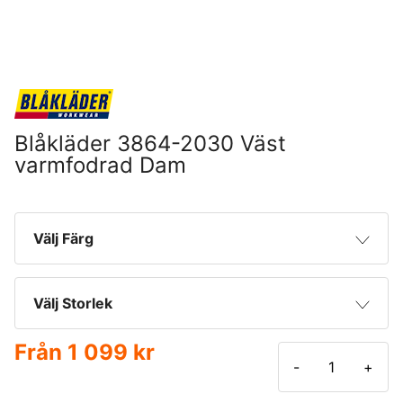
Blåkläder 3864-2030 Väst
varmfodrad Dam
Välj Färg
Svart/Varselgul
Välj Storlek
Svart/Röd
Från
1 099 kr
XS
-
+
Svart/Mörk marinblå