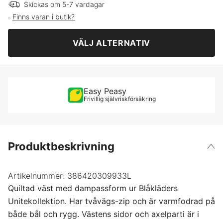
S
Skickas om 5-7 vardagar
Finns varan i butik?
M
VÄLJ ALTERNATIV
L
XL
Easy Peasy
Frivillig självriskförsäkring
XXL
XXXL
Produktbeskrivning
Artikelnummer:
386420309933L
Quiltad väst med dampassform ur Blåkläders
Unitekollektion. Har tvåvägs-zip och är varmfodrad på
både bål och rygg. Västens sidor och axelparti är i