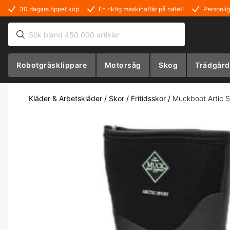
30 dagars öppet köp
En riktig maskinaffär på nätet!
Personlig
Robotgräsklippare
Motorsåg
Skog
Trädgård
Kläder & Arbetskläder
/
Skor
/
Fritidsskor
/
Muckboot Artic S