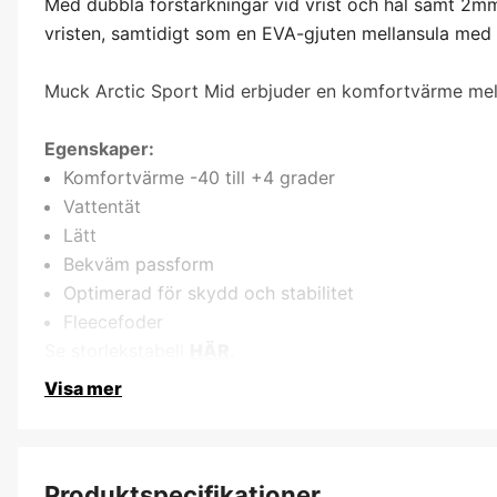
Med dubbla förstärkningar vid vrist och häl samt 2mm
vristen, samtidigt som en EVA-gjuten mellansula med
Muck Arctic Sport Mid erbjuder en komfortvärme mella
Egenskaper:
Komfortvärme -40 till +4 grader
Vattentät
Lätt
Bekväm passform
Optimerad för skydd och stabilitet
Fleecefoder
Se storlekstabell
HÄR
.
Visa mer
Produktspecifikationer