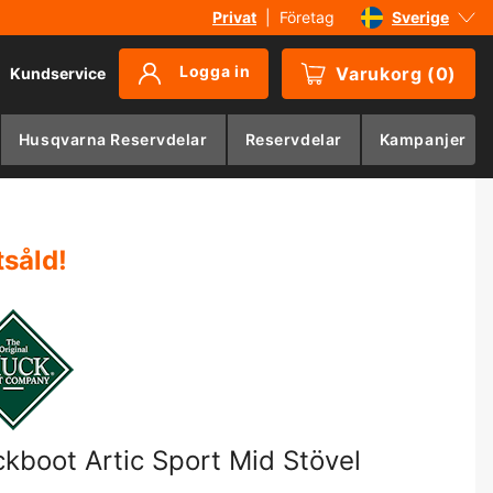
Privat
|
Företag
Sverige
Danmark
Logga in
Varukorg
(
0
)
Kundservice
Suomi
Norge
Husqvarna Reservdelar
Reservdelar
Kampanjer
Deutschland
tsåld
!
kboot Artic Sport Mid Stövel