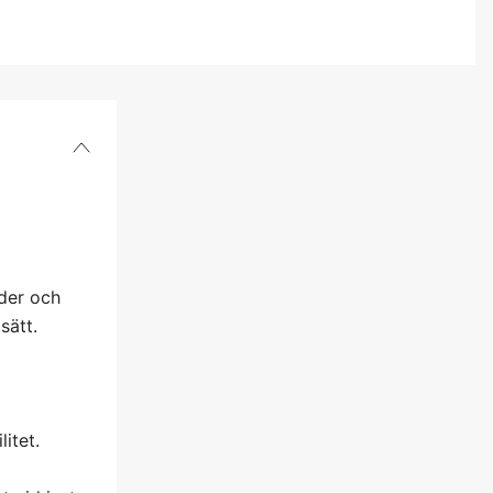
46
1 729 kr
47
1 590 kr
48
1 729 kr
der och
sätt.
itet.