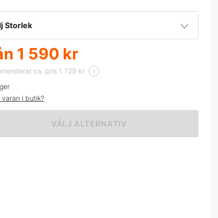
lj Storlek
ån
1 590 kr
38
1 729 kr
enderat ca. pris 1 729 kr
i
39/40
1 729 kr
ager
 varan i butik?
41
1 729 kr
VÄLJ ALTERNATIV
42
1 729 kr
43
1 729 kr
44/45
1 729 kr