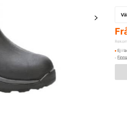
Vä
Fr
Rekomm
Ej i l
Finns