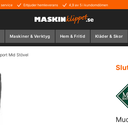
 service
Erbjuder hemleverans
4,9 av 5 i kundomdömen
Maskiner & Verktyg
Hem & Fritid
Kläder & Skor
port Mid Stövel
Slu
Muc