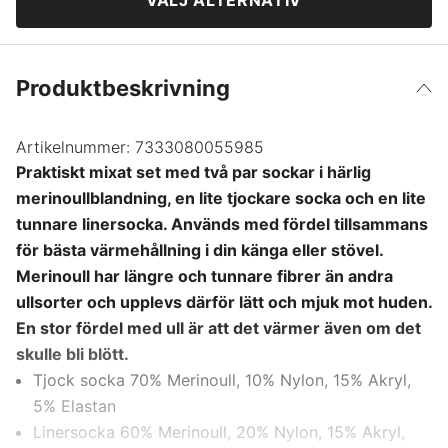
VÄLJ ALTERNATIV
Produktbeskrivning
Artikelnummer:
7333080055985
Praktiskt mixat set med två par sockar i härlig
merinoullblandning, en lite tjockare socka och en lite
tunnare linersocka. Används med fördel tillsammans
för bästa värmehållning i din känga eller stövel.
Merinoull har längre och tunnare fibrer än andra
ullsorter och upplevs därför lätt och mjuk mot huden.
En stor fördel med ull är att det värmer även om det
skulle bli blött.
Tjock socka 70% Merinoull, 10% Nylon, 15% Akryl,
5% Elastan
Linersocka 60% Merinoull, 20% Nylon, 15% Akryl,