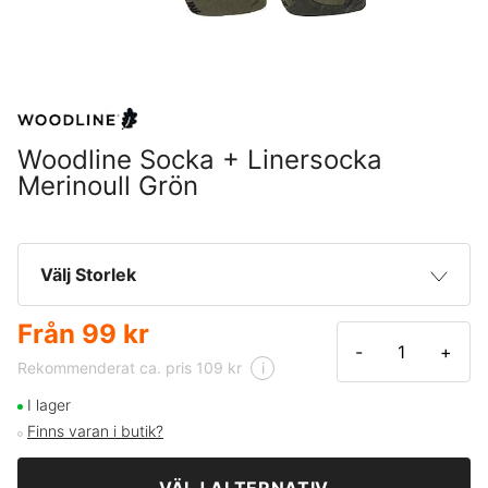
Woodline Socka + Linersocka
Merinoull Grön
Välj Storlek
Från
99 kr
35-39
99 kr
-
+
Rekommenderat ca. pris 109 kr
i
40-45
99 kr
I lager
Finns varan i butik?