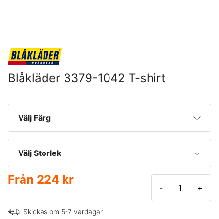
Blåkläder 3379-1042 T-shirt
Välj Färg
Mellangrå/Svart
Välj Storlek
Mörkgrå/Svart
Från
224 kr
XS
-
+
Svart/Varselgul
S
Skickas om 5-7 vardagar