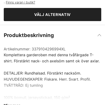
Finns varan i butik?
Svart/Röd
M
VÄLJ ALTERNATIV
Svart/Kornblå
L
Svart/Grå
Produktbeskrivning
XL
Svart/Mellangrå
XXL
Artikelnummer:
3379104296994XL
Komplettera garderoben med denna tvåfärgade T-
shirt. Förstärkt nack- och axelsöm samt ok över axlar.
XXXL
Vit/Mörkgrå
DETALJER: Rundhalsad. Förstärkt nacksöm.
4XL
HUVUDEGENSKAPER: Fiskare. Herr. Svart. Profil.
Röd/Svart
TVÄTTRÅD: Ej tumling
Kornblå/Svart
100% bomull, jerseystickad, 150 g/m²