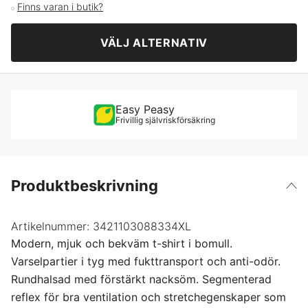
Finns varan i butik?
Mellangrå/Varselorange
M
VÄLJ ALTERNATIV
Svart/Varselgul
L
Svart/Varselröd
XL
Easy Peasy
Frivillig självriskförsäkring
XXL
XXXL
Produktbeskrivning
4XL
Artikelnummer:
3421103088334XL
Modern, mjuk och bekväm t-shirt i bomull.
Varselpartier i tyg med fukttransport och anti-odör.
Rundhalsad med förstärkt nacksöm. Segmenterad
reflex för bra ventilation och stretchegenskaper som