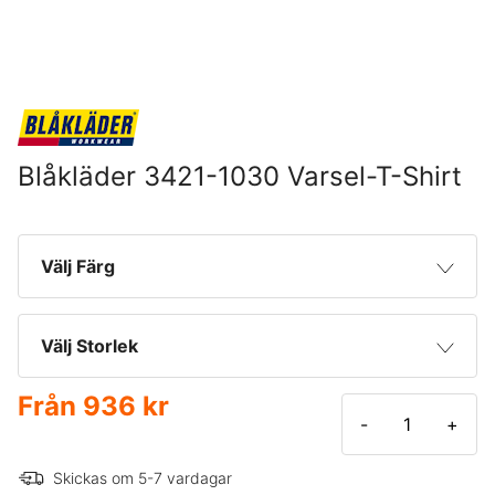
Blåkläder 3421-1030 Varsel-T-Shirt
Välj Färg
Marinblå/Varselgul
Välj Storlek
Marinblå/Varselorange
Från
936 kr
XS
-
+
Mellangrå/Varselgul
S
Skickas om 5-7 vardagar