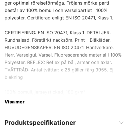
ger optimal rörelseförmåga. Tröjans mörka parti
består av 100% bomull och varselpartiet i 100%
polyester. Certifierad enligt EN ISO 20471, Klass 1.
CERTIFIERING: EN ISO 20471, Klass 1. DETALJER:
Rundhalsad. Förstärkt nacksöm. Print - Blåkläder.
HUVUDEGENSKAPER: EN ISO 20471. Hantverkare.
Herr. Varselgul. Varsel. Fluorescerande material i 100%
Polyester. REFLEX: Reflex på bål, ärmar och axlar.
TVÄTTRÅD: Antal tvättar: x 25 gäller färg 9955. Ej
blekning
100% bomull, jerseystickad, 180 g/m²
Visa mer
Produktspecifikationer