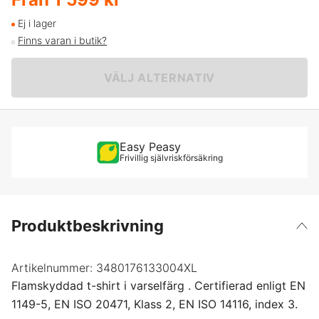
XS
Ej i lager
Finns varan i butik?
S
VÄLJ ALTERNATIV
M
L
Easy Peasy
Frivillig självriskförsäkring
XL
XXL
Produktbeskrivning
XXXL
Artikelnummer:
3480176133004XL
Flamskyddad t-shirt i varselfärg . Certifierad enligt EN
4XL
1149-5, EN ISO 20471, Klass 2, EN ISO 14116, index 3.