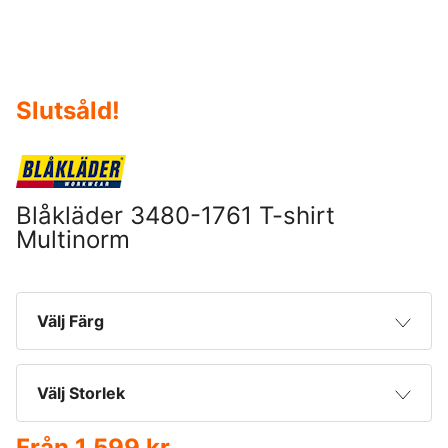
Slutsåld
!
Blåkläder 3480-1761 T-shirt
Multinorm
Välj Färg
Varselgul
Välj Storlek
Från
1 599 kr