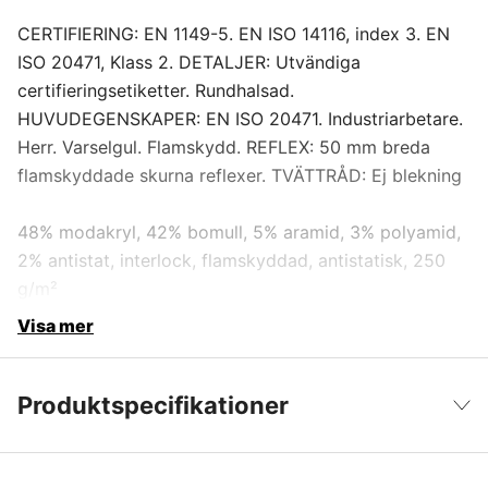
CERTIFIERING: EN 1149-5. EN ISO 14116, index 3. EN
ISO 20471, Klass 2. DETALJER: Utvändiga
certifieringsetiketter. Rundhalsad.
HUVUDEGENSKAPER: EN ISO 20471. Industriarbetare.
Herr. Varselgul. Flamskydd. REFLEX: 50 mm breda
flamskyddade skurna reflexer. TVÄTTRÅD: Ej blekning
48% modakryl, 42% bomull, 5% aramid, 3% polyamid,
2% antistat, interlock, flamskyddad, antistatisk, 250
g/m²
Visa mer
Produktspecifikationer
Färgton
Gul