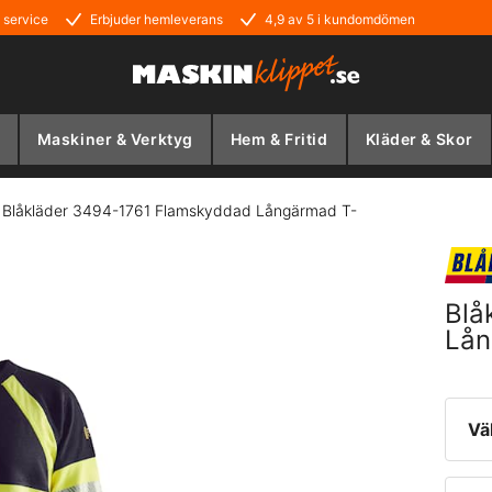
 service
Erbjuder hemleverans
4,9 av 5 i kundomdömen
Maskiner & Verktyg
Hem & Fritid
Kläder & Skor
/
Blåkläder 3494-1761 Flamskyddad Långärmad T-
Blå
Lån
Vä