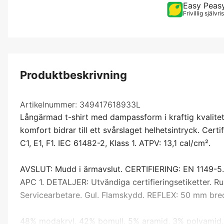
Easy Peas
Frivillig självr
Produktbeskrivning
Artikelnummer:
349417618933L
Långärmad t-shirt med dampassform i kraftig kvalite
komfort bidrar till ett svårslaget helhetsintryck. Cert
C1, E1, F1. IEC 61482-2, Klass 1. ATPV: 13,1 cal/cm².
AVSLUT: Mudd i ärmavslut. CERTIFIERING: EN 1149-5. EN
APC 1. DETALJER: Utvändiga certifieringsetiketter. 
Servicearbetare. Gul. Flamskydd. REFLEX: 50 mm bre
48% modakryl, 42% bomull, 5% aramid, 3% polyamid, 2%