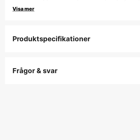
Visa mer
Produktspecifikationer
Färgton
Frågor & svar
Dam/Herr