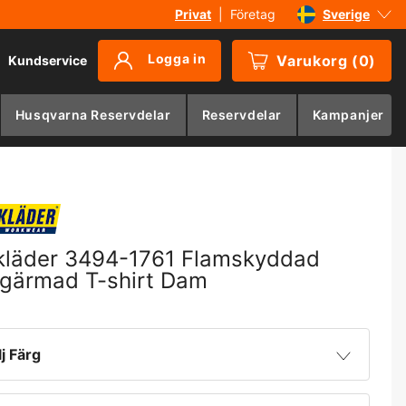
Privat
|
Företag
Sverige
Danmark
Logga in
Varukorg
(
0
)
Kundservice
Suomi
Norge
Husqvarna Reservdelar
Reservdelar
Kampanjer
Deutschland
kläder 3494-1761 Flamskyddad
gärmad T-shirt Dam
lj Färg