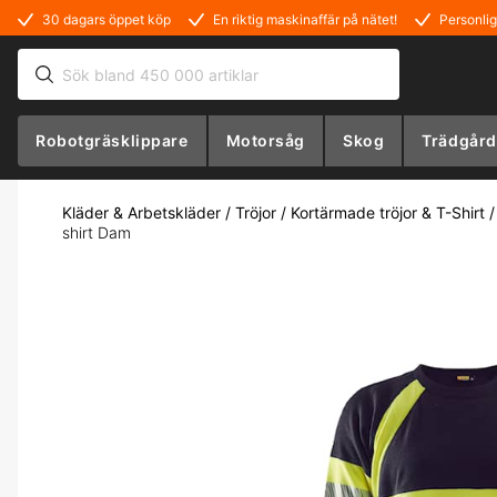
30 dagars öppet köp
En riktig maskinaffär på nätet!
Personlig
Robotgräsklippare
Motorsåg
Skog
Trädgård
Kläder & Arbetskläder
/
Tröjor
/
Kortärmade tröjor & T-Shirt
shirt Dam