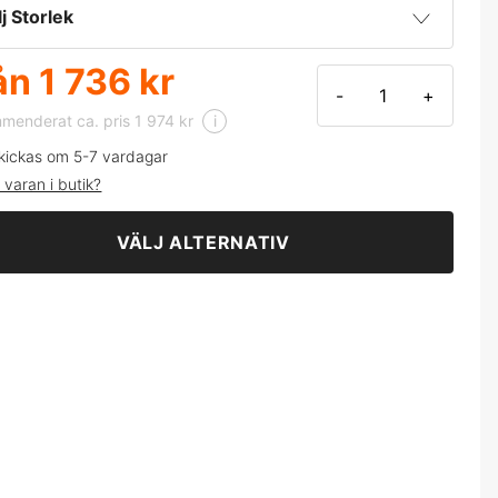
rinblå/Varselgul
lj Storlek
ån
1 736 kr
-
+
enderat ca. pris 1 974 kr
i
kickas om 5-7 vardagar
 varan i butik?
VÄLJ ALTERNATIV
L
XL