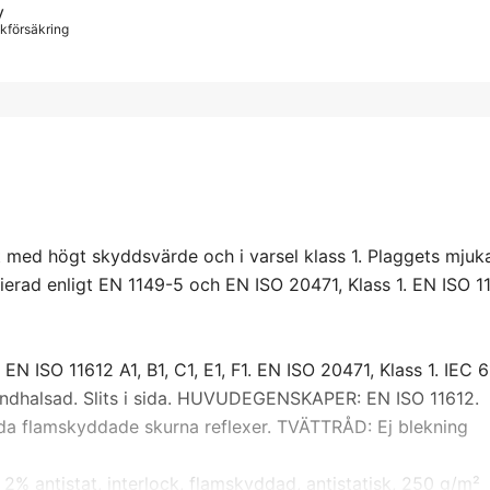
y
iskförsäkring
t med högt skyddsvärde och i varsel klass 1. Plaggets mju
ifierad enligt EN 1149-5 och EN ISO 20471, Klass 1. EN ISO 11
 ISO 11612 A1, B1, C1, E1, F1. EN ISO 20471, Klass 1. IEC 
Rundhalsad. Slits i sida. HUVUDEGENSKAPER: EN ISO 11612.
da flamskyddade skurna reflexer. TVÄTTRÅD: Ej blekning
 antistat, interlock, flamskyddad, antistatisk, 250 g/m²