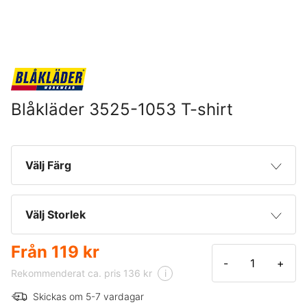
Blåkläder 3525-1053 T-shirt
Välj Färg
Svartmelerad
Välj Storlek
Från
119 kr
XS
-
+
Rekommenderat ca. pris 136 kr
i
S
Skickas om 5-7 vardagar