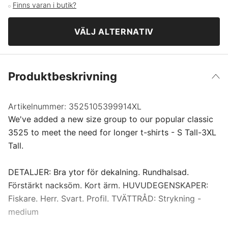
Finns varan i butik?
M
VÄLJ ALTERNATIV
L
Produktbeskrivning
XL
XXL
Artikelnummer:
3525105399914XL
We've added a new size group to our popular classic
3525 to meet the need for longer t-shirts - S Tall-3XL
XXXL
Tall.
4XL
DETALJER: Bra ytor för dekalning. Rundhalsad.
Förstärkt nacksöm. Kort ärm. HUVUDEGENSKAPER:
Fiskare. Herr. Svart. Profil. TVÄTTRÅD: Strykning -
medium