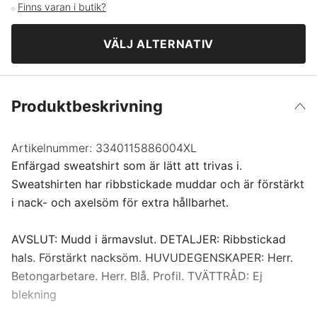
Finns varan i butik?
5XL
VÄLJ ALTERNATIV
6XL
Produktbeskrivning
S
M
Artikelnummer:
3340115886004XL
Enfärgad sweatshirt som är lätt att trivas i.
Sweatshirten har ribbstickade muddar och är förstärkt
L
i nack- och axelsöm för extra hållbarhet.
XL
AVSLUT: Mudd i ärmavslut. DETALJER: Ribbstickad
hals. Förstärkt nacksöm. HUVUDEGENSKAPER: Herr.
XXL
Betongarbetare. Herr. Blå. Profil. TVÄTTRÅD: Ej
blekning
XXXL