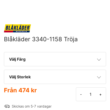
Blåkläder 3340-1158 Tröja
Välj Färg
Mörk Marinblå
Välj Storlek
Mörkgrå
Från
474 kr
XS
-
+
Svart
4XL
Skickas om 5-7 vardagar