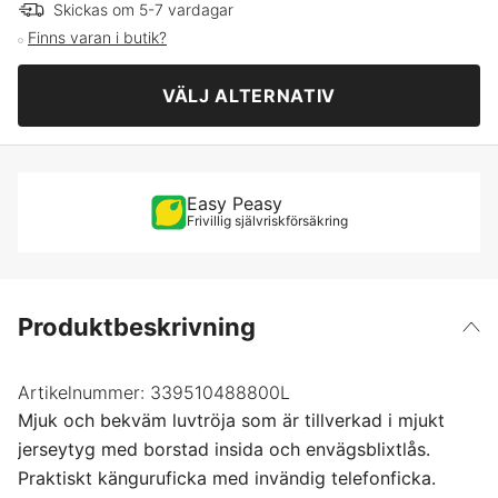
S
Skickas om 5-7 vardagar
Finns varan i butik?
M
VÄLJ ALTERNATIV
L
XL
Easy Peasy
Frivillig självriskförsäkring
XXL
XXXL
Produktbeskrivning
Artikelnummer:
339510488800L
Mjuk och bekväm luvtröja som är tillverkad i mjukt
jerseytyg med borstad insida och envägsblixtlås.
Praktiskt känguruficka med invändig telefonficka.