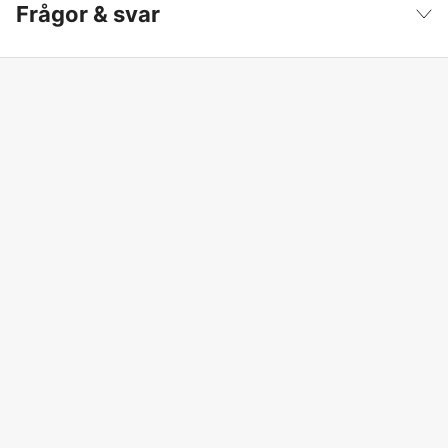
Visa färre
Frågor & svar