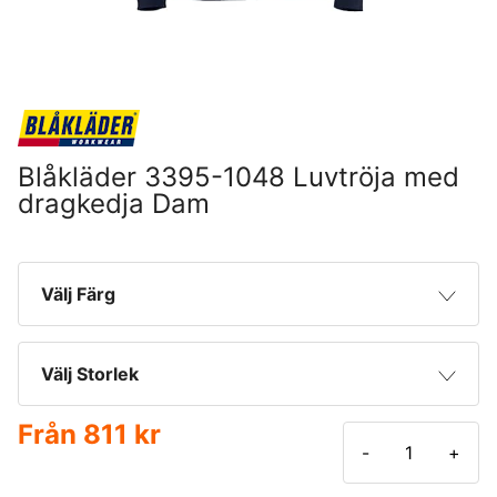
Blåkläder 3395-1048 Luvtröja med
dragkedja Dam
Välj Färg
Marinblå
Välj Storlek
Svart
Från
811 kr
XS
-
+