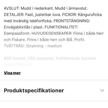
AVSLUT: Mudd i nederkant. Mudd i ärmavslut.
DETALJER: Fast, justerbar luva. FICKOR: Känguruficka
med invändig telefonficka. FRONTSTÄNGNING:
Envägsblixtlås i plast. FUNKTIONALITET:
Dampassform. HUVUDEGENSKAPER: Finns i både herr
och Fiskare. Finns i både herr och Blå. Profil.
TVÄTTRÅD: Strykning - medium
80% bomull, 20% polyester, frottéstickad, borstad
insida 360g/m²
Visa mer
Produktspecifikationer
Dam/Herr
Dam