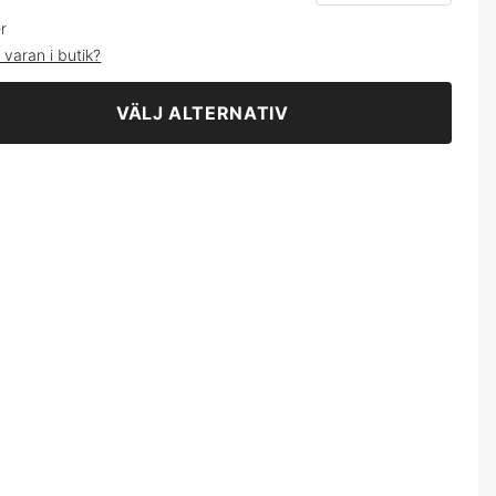
M
149 kr
er
 varan i butik?
L
149 kr
VÄLJ ALTERNATIV
XL
149 kr
2XL
149 kr
3XL
149 kr