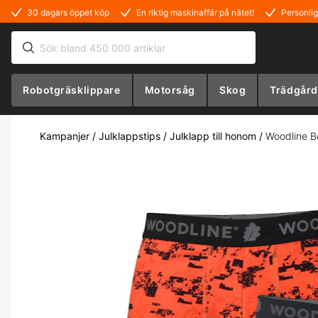
30 dagars öppet köp
En riktig maskinaffär på nätet!
Personlig
Robotgräsklippare
Motorsåg
Skog
Trädgård
Kampanjer
/
Julklappstips
/
Julklapp till honom
/
Woodline B