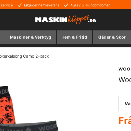
 service
Erbjuder hemleverans
4,9 av 5 i kundomdömen
Maskiner & Verktyg
Hem & Fritid
Kläder & Skor
oxerkalsong Camo 2-pack
Woo
Vä
Fr