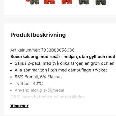
Produktbeskrivning
Artikelnummer:
7333080058986
Boxerkalsong med resår i midjan, utan gylf och med f
Säljs i 2-pack med två olika färger, en grön och en
Alla sömmar ton i ton med camouflage-trycket
95% Bomull, 5% Elastan
Tvättas i 40°C
Använd aldrig sköljmedel
OBS! Ingen bytesrätt på underkläder.
Visa mer