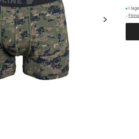
I lag
Finns