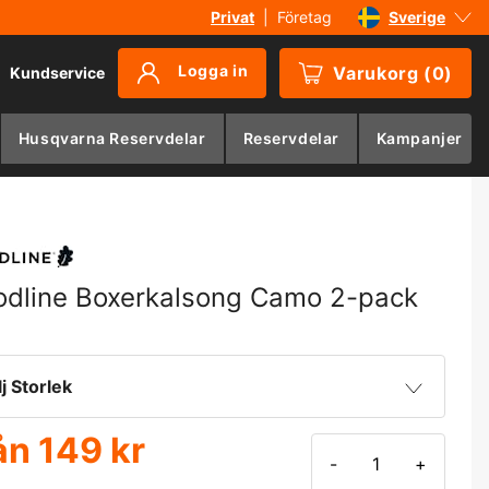
Privat
|
Företag
Sverige
Danmark
Logga in
Varukorg
(
0
)
Kundservice
Suomi
Norge
Husqvarna Reservdelar
Reservdelar
Kampanjer
Deutschland
dline Boxerkalsong Camo 2-pack
lj Storlek
ån
149 kr
S
149 kr
-
+