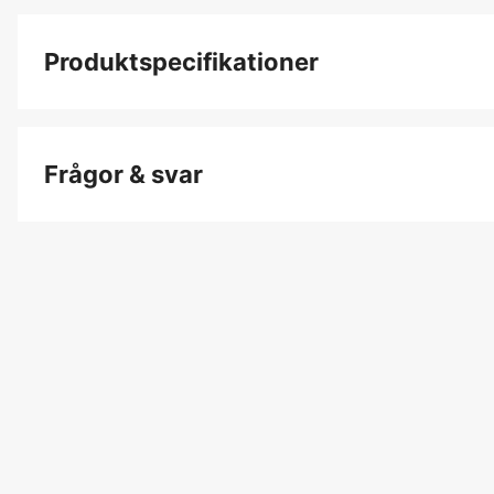
Produktspecifikationer
Färgton
Frågor & svar
Dam/Herr