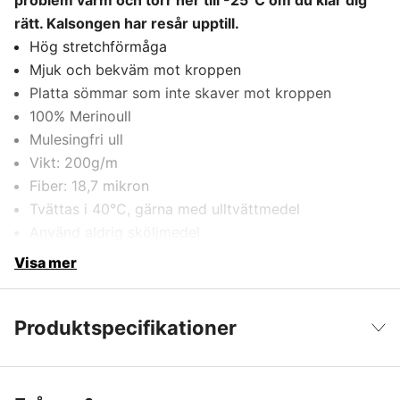
problem varm och torr ner till -25°C om du klär dig
rätt. Kalsongen har resår upptill.
Hög stretchförmåga
Mjuk och bekväm mot kroppen
Platta sömmar som inte skaver mot kroppen
100% Merinoull
Mulesingfri ull
Vikt: 200g/m
Fiber: 18,7 mikron
Tvättas i 40°C, gärna med ulltvättmedel
Använd aldrig sköljmedel
Visa mer
Produktspecifikationer
Färgton
Svart
Visa färre