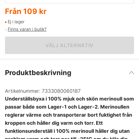
Från
109 kr
L
109 kr
Ej i lager
Finns varan i butik?
2XL
109 kr
VÄLJ ALTERNATIV
Produktbeskrivning
Artikelnummer:
7333080060187
Underställsbyxa i 100% mjuk och skön merinoull som
passar både som Lager-1 och Lager-2. Merinoullen
reglerar värme och transporterar bort fuktighet från
kroppen och håller dig varm och torr. Ett
funktionsunderställ i 100% merinoull håller dig utan